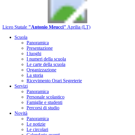
Liceo Statale
"Antonio Meucci"
Aprilia (LT)
Scuola
Panoramica
Presentazione
I luoghi
I numeri della scuola
Le carte della scuola
Organizzazione
La storia
Ricevimento Orari Segreterie
Servizi
Panoramica
Personale scolastico
Famiglie e studenti
Percorsi di studio
Novità
Panoramica
Le notizie
Le circolari
Calendario eventi