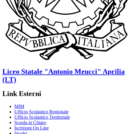
Liceo Statale
"Antonio Meucci"
Aprilia
(LT)
Link Esterni
MIM
Ufficio Scolastico Regionale
Ufficio Scolastico Territoriale
Scuola in Chiaro
Iscrizioni On Line
Invalsi