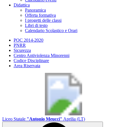
Didattica
Panoramica
Offerta formativa
I progetti delle classi
Libri di testo
Calendario Scolastico e Orari
POC 2014-2020
PNRR
Sicurezza
Centro Antiviolenza Minorenni
Codice Disciplinare
Area Riservata
Liceo Statale
"Antonio Meucci"
Aprilia (LT)