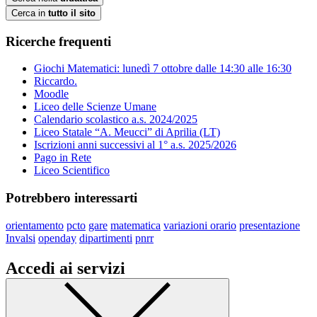
Cerca in
tutto il sito
Ricerche frequenti
Giochi Matematici: lunedì 7 ottobre dalle 14:30 alle 16:30
Riccardo.
Moodle
Liceo delle Scienze Umane
Calendario scolastico a.s. 2024/2025
Liceo Statale “A. Meucci” di Aprilia (LT)
Iscrizioni anni successivi al 1° a.s. 2025/2026
Pago in Rete
Liceo Scientifico
Potrebbero interessarti
orientamento
pcto
gare
matematica
variazioni orario
presentazione
Invalsi
openday
dipartimenti
pnrr
Accedi ai servizi