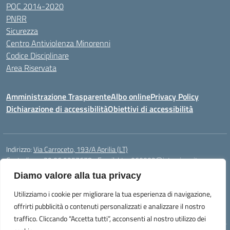
POC 2014-2020
PNRR
Sicurezza
Centro Antiviolenza Minorenni
Codice Disciplinare
Area Riservata
Amministrazione Trasparente
Albo online
Privacy Policy
Dichiarazione di accessibilità
Obiettivi di accessibilità
Indirizzo:
Via Carroceto, 193/A Aprilia (LT)
Centralino:
+39 06 9257678
Email:
Ltps060002@istruzione.it
Posta elettronica certificata (PEC):
Ltps060002@pec.istruzione.it
Diamo valore alla tua privacy
Codice fiscale: 91001930592
Utilizziamo i cookie per migliorare la tua esperienza di navigazione,
Codice meccanografico:
LTPS060002
offrirti pubblicità o contenuti personalizzati e analizzare il nostro
traffico. Cliccando “Accetta tutti”, acconsenti al nostro utilizzo dei