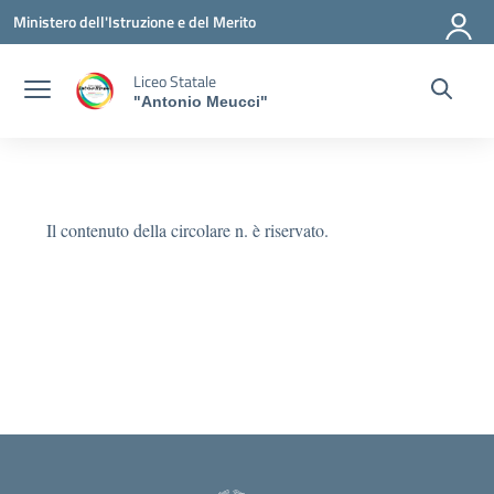
Vai ai contenuti
Vai al menu di navigazione
Vai al footer
Ministero dell'Istruzione e del Merito
Liceo Statale
"Antonio Meucci"
Il contenuto della circolare n. è riservato.