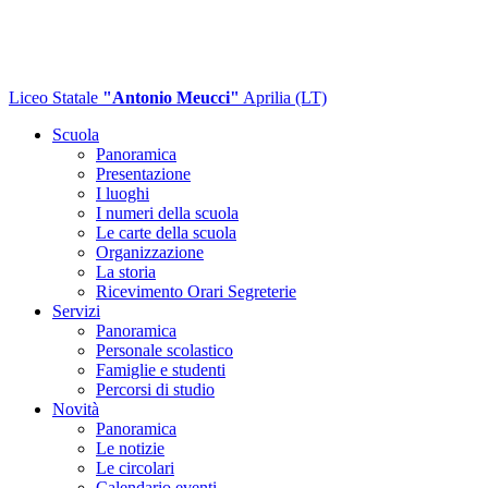
Liceo Statale
"Antonio Meucci"
Aprilia (LT)
Scuola
Panoramica
Presentazione
I luoghi
I numeri della scuola
Le carte della scuola
Organizzazione
La storia
Ricevimento Orari Segreterie
Servizi
Panoramica
Personale scolastico
Famiglie e studenti
Percorsi di studio
Novità
Panoramica
Le notizie
Le circolari
Calendario eventi