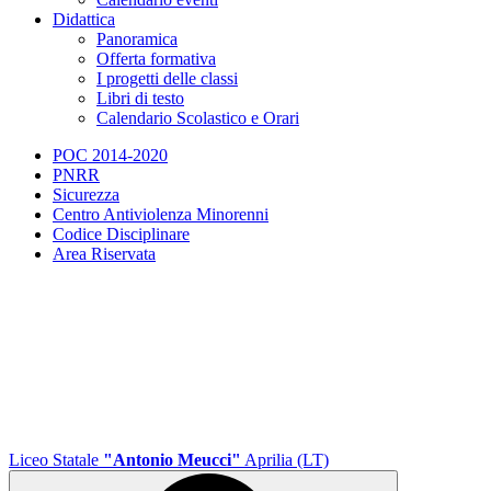
Didattica
Panoramica
Offerta formativa
I progetti delle classi
Libri di testo
Calendario Scolastico e Orari
POC 2014-2020
PNRR
Sicurezza
Centro Antiviolenza Minorenni
Codice Disciplinare
Area Riservata
Liceo Statale
"Antonio Meucci"
Aprilia (LT)