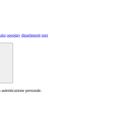
alsi
openday
dipartimenti
pnrr
a autenticazione personale.