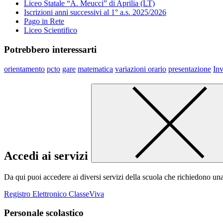
Liceo Statale “A. Meucci” di Aprilia (LT)
Iscrizioni anni successivi al 1° a.s. 2025/2026
Pago in Rete
Liceo Scientifico
Potrebbero interessarti
orientamento
pcto
gare
matematica
variazioni orario
presentazione
Inv
Accedi ai servizi
Da qui puoi accedere ai diversi servizi della scuola che richiedono un
Registro Elettronico ClasseViva
Personale scolastico