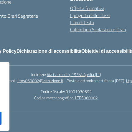
azione
Offerta formativa
I progetti delle classi
to Orari Segreterie
Libri di testo
Calendario Scolastico e Orari
y Policy
Dichiarazione di accessibilità
Obiettivi di accessibilit
Indirizzo:
Via Carroceto, 193/A Aprilia (LT)
78
Email:
Ltps060002@istruzione.it
Posta elettronica certificata (PEC):
Ltp
Codice fiscale: 91001930592
Codice meccanografico:
LTPS060002