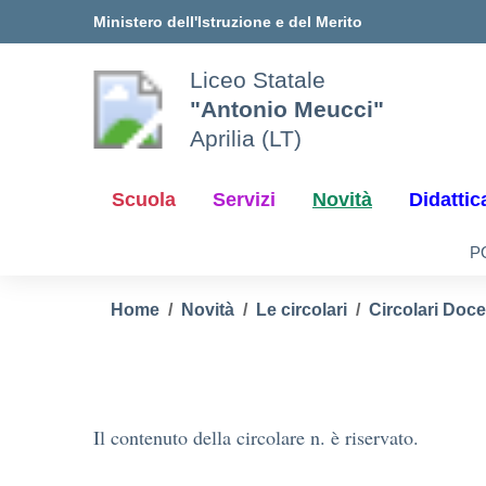
Vai ai contenuti
Vai al menu di navigazione
Vai al footer
Ministero dell'Istruzione e del Merito
Liceo Statale
"Antonio Meucci"
Aprilia (LT)
Scuola
Servizi
Novità
Didattic
P
Home
Novità
Le circolari
Circolari Doce
Il contenuto della circolare n. è riservato.