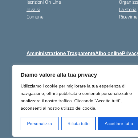
Iscrizioni On Line
Organizz
Invalsi
La storia
Comune
Ricevimen
Amministrazione Trasparente
Albo online
Privac
Diamo valore alla tua privacy
Centralino:
+39 06 92576
Utilizziamo i cookie per migliorare la tua esperienza di
navigazione, offrirti pubblicità o contenuti personalizzati e
analizzare il nostro traffico. Cliccando “Accetta tutti”,
acconsenti al nostro utilizzo dei cookie.
Personalizza
Rifiuta tutto
Accettare tutto