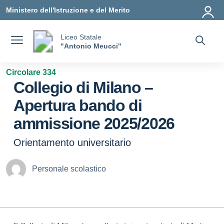
Vai ai contenuti
Vai al menu di navigazione
Vai al footer
Ministero dell'Istruzione e del Merito
Liceo Statale
"Antonio Meucci"
Circolare 334
Collegio di Milano –
Apertura bando di
ammissione 2025/2026
Orientamento universitario
Personale scolastico