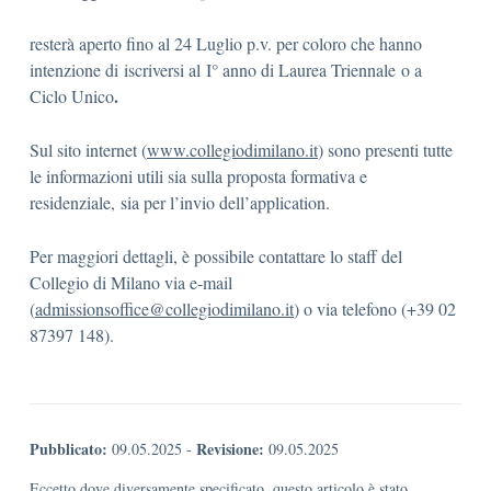
resterà aperto fino al 24 Luglio p.v. per coloro che hanno
intenzione di
iscriversi al
I° anno di Laurea Triennale o a
.
Ciclo Unico
Sul sito internet (
www.collegiodimilano.it
) sono presenti tutte
le informazioni utili sia sulla proposta formativa e
residenziale, sia per l’invio dell’application.
Per maggiori dettagli, è possibile contattare lo staff del
Collegio di Milano via e-mail
(
admissionsoffice@collegiodimilano.it
) o via telefono (+39 02
87397 148).
Pubblicato:
Revisione:
09.05.2025
-
09.05.2025
Eccetto dove diversamente specificato, questo articolo è stato