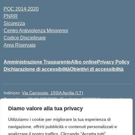
POC 2014-2020
PNRR
Sicurezza
Centro Antiviolenza Minorenni
Codice Disciplinare
Area Riservata
Amministrazione Trasparente
Albo online
Privacy Policy
Dichiarazione di accessibilità
Obiettivi di accessibilità
Indirizzo:
Via Carroceto, 193/A Aprilia (LT)
Centralino:
+39 06 9257678
Email:
Ltps060002@istruzione.it
Posta elettronica certificata (PEC):
Ltps060002@pec.istruzione.it
Diamo valore alla tua privacy
Codice fiscale: 91001930592
Utilizziamo i cookie per migliorare la tua esperienza di
Codice meccanografico:
LTPS060002
navigazione, offrirti pubblicità o contenuti personalizzati e
analizzare il nostro traffico. Cliccando “Accetta tutti”,