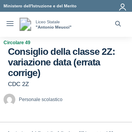
Vai ai contenuti
Vai al menu di navigazione
Vai al footer
Ministero dell'Istruzione e del Merito
Liceo Statale
"Antonio Meucci"
Circolare 49
Consiglio della classe 2Z:
variazione data (errata
corrige)
CDC 2Z
Personale scolastico