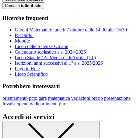
Cerca in
tutto il sito
Ricerche frequenti
Giochi Matematici: lunedì 7 ottobre dalle 14:30 alle 16:30
Riccardo.
Moodle
Liceo delle Scienze Umane
Calendario scolastico a.s. 2024/2025
Liceo Statale “A. Meucci” di Aprilia (LT)
Iscrizioni anni successivi al 1° a.s. 2025/2026
Pago in Rete
Liceo Scientifico
Potrebbero interessarti
orientamento
pcto
gare
matematica
variazioni orario
presentazione
Invalsi
openday
dipartimenti
pnrr
Accedi ai servizi