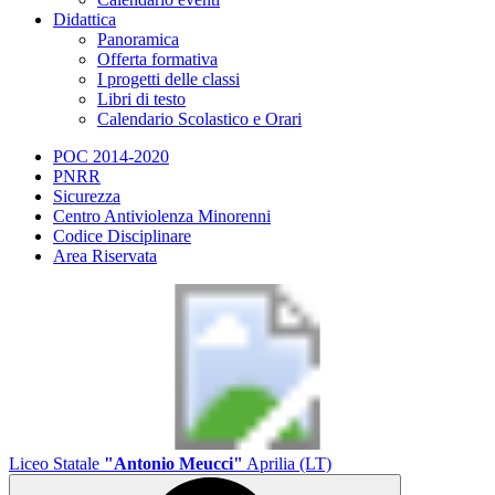
Didattica
Panoramica
Offerta formativa
I progetti delle classi
Libri di testo
Calendario Scolastico e Orari
POC 2014-2020
PNRR
Sicurezza
Centro Antiviolenza Minorenni
Codice Disciplinare
Area Riservata
Liceo Statale
"Antonio Meucci"
Aprilia (LT)