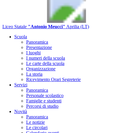
Liceo Statale
"Antonio Meucci"
Aprilia (LT)
Scuola
Panoramica
Presentazione
I luoghi
I numeri della scuola
Le carte della scuola
Organizzazione
La storia
Ricevimento Orari Segreterie
Servizi
Panoramica
Personale scolastico
Famiglie e studenti
Percorsi di studio
Novità
Panoramica
Le notizie
Le circolari
Calendario eventi