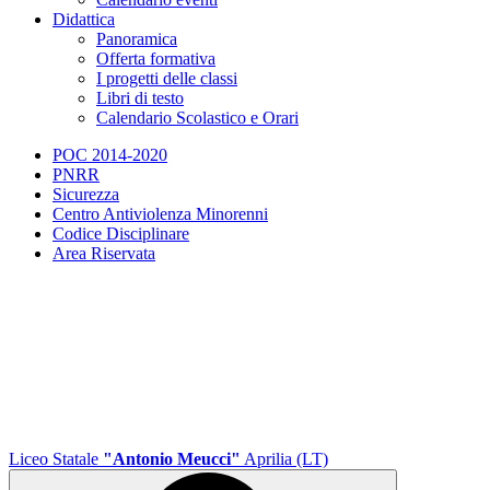
Didattica
Panoramica
Offerta formativa
I progetti delle classi
Libri di testo
Calendario Scolastico e Orari
POC 2014-2020
PNRR
Sicurezza
Centro Antiviolenza Minorenni
Codice Disciplinare
Area Riservata
Liceo Statale
"Antonio Meucci"
Aprilia (LT)