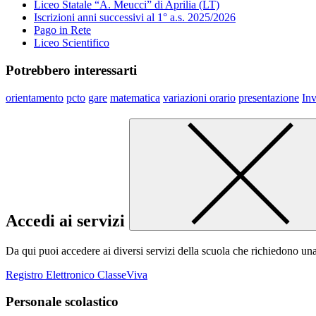
Liceo Statale “A. Meucci” di Aprilia (LT)
Iscrizioni anni successivi al 1° a.s. 2025/2026
Pago in Rete
Liceo Scientifico
Potrebbero interessarti
orientamento
pcto
gare
matematica
variazioni orario
presentazione
Inv
Accedi ai servizi
Da qui puoi accedere ai diversi servizi della scuola che richiedono un
Registro Elettronico ClasseViva
Personale scolastico