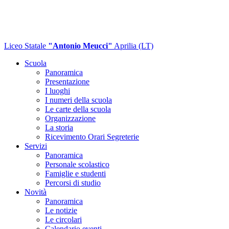
Liceo Statale
"Antonio Meucci"
Aprilia (LT)
Scuola
Panoramica
Presentazione
I luoghi
I numeri della scuola
Le carte della scuola
Organizzazione
La storia
Ricevimento Orari Segreterie
Servizi
Panoramica
Personale scolastico
Famiglie e studenti
Percorsi di studio
Novità
Panoramica
Le notizie
Le circolari
Calendario eventi