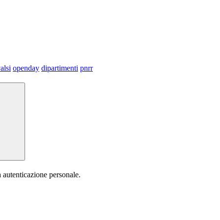
alsi
openday
dipartimenti
pnrr
a autenticazione personale.