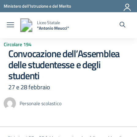
Vai ai contenuti
Vai al menu di navigazione
Vai al footer
Ministero dell'Istruzione e del Merito
Liceo Statale
"Antonio Meucci"
Circolare 194
Convocazione dell’Assemblea
delle studentesse e degli
studenti
27 e 28 febbraio
Personale scolastico