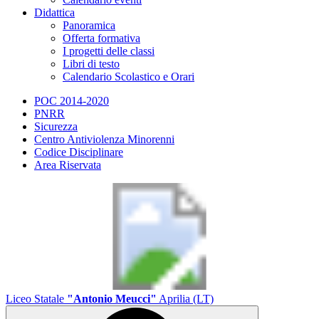
Didattica
Panoramica
Offerta formativa
I progetti delle classi
Libri di testo
Calendario Scolastico e Orari
POC 2014-2020
PNRR
Sicurezza
Centro Antiviolenza Minorenni
Codice Disciplinare
Area Riservata
Liceo Statale
"Antonio Meucci"
Aprilia (LT)