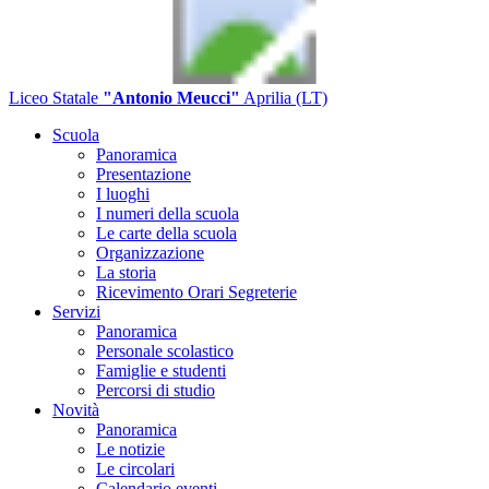
Liceo Statale
"Antonio Meucci"
Aprilia (LT)
Scuola
Panoramica
Presentazione
I luoghi
I numeri della scuola
Le carte della scuola
Organizzazione
La storia
Ricevimento Orari Segreterie
Servizi
Panoramica
Personale scolastico
Famiglie e studenti
Percorsi di studio
Novità
Panoramica
Le notizie
Le circolari
Calendario eventi