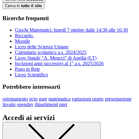
Cerca in
tutto il sito
Ricerche frequenti
Giochi Matematici: lunedì 7 ottobre dalle 14:30 alle 16:30
Riccardo.
Moodle
Liceo delle Scienze Umane
Calendario scolastico a.s. 2024/2025
Liceo Statale “A. Meucci” di Aprilia (LT)
Iscrizioni anni successivi al 1° a.s. 2025/2026
Pago in Rete
Liceo Scientifico
Potrebbero interessarti
orientamento
pcto
gare
matematica
variazioni orario
presentazione
Invalsi
openday
dipartimenti
pnrr
Accedi ai servizi