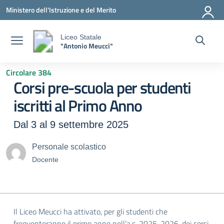
Vai ai contenuti
Vai al menu di navigazione
Vai al footer
Ministero dell'Istruzione e del Merito
Liceo Statale
"Antonio Meucci"
Circolare 384
Corsi pre-scuola per studenti
iscritti al Primo Anno
Dal 3 al 9 settembre 2025
Personale scolastico
Docente
Il Liceo Meucci ha attivato, per gli studenti che
frequenteranno il primo anno nell’a.s. 2025-2026, dei corsi