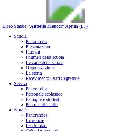
Liceo Statale
"Antonio Meucci"
Aprilia (LT)
Scuola
Panoramica
Presentazione
I luoghi
I numeri della scuola
Le carte della scuola
Organizzazione
La storia
Ricevimento Orari Segreterie
Servizi
Panoramica
Personale scolastico
Famiglie e studenti
Percorsi di studio
Novità
Panoramica
Le notizie
Le circolari
Calendario eventi