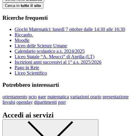
Cerca in
tutto il sito
Ricerche frequenti
Giochi Matematici: lunedì 7 ottobre dalle 14:30 alle 16:30
Riccardo.
Moodle
Liceo delle Scienze Umane
Calendario scolastico a.s. 2024/2025
Liceo Statale “A. Meucci” di Aprilia (LT)
Iscrizioni anni successivi al 1° a.s. 2025/2026
Pago in Rete
Liceo Scientifico
Potrebbero interessarti
orientamento
pcto
gare
matematica
variazioni orario
presentazione
Invalsi
openday
dipartimenti
pnrr
Accedi ai servizi