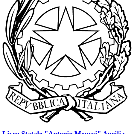
Liceo Statale
"Antonio Meucci"
Aprilia