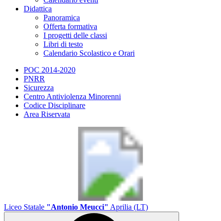
Didattica
Panoramica
Offerta formativa
I progetti delle classi
Libri di testo
Calendario Scolastico e Orari
POC 2014-2020
PNRR
Sicurezza
Centro Antiviolenza Minorenni
Codice Disciplinare
Area Riservata
Liceo Statale
"Antonio Meucci"
Aprilia (LT)