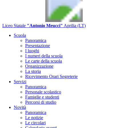
Liceo Statale
"Antonio Meucci"
Aprilia (LT)
Scuola
Panoramica
Presentazione
I luoghi
I numeri della scuola
Le carte della scuola
Organizzazione
La storia
Ricevimento Orari Segreterie
Servizi
Panoramica
Personale scolastico
Famiglie e studenti
Percorsi di studio
Novità
Panoramica
Le notizie
Le circolari
Calendario eventi