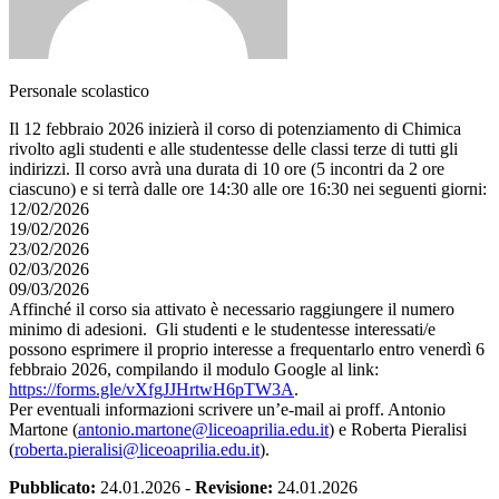
Personale scolastico
Il 12 febbraio 2026 inizierà il corso di potenziamento di Chimica
rivolto agli studenti e alle studentesse delle classi terze di tutti gli
indirizzi. Il corso avrà una durata di 10 ore (5 incontri da 2 ore
ciascuno) e si terrà dalle ore 14:30 alle ore 16:30 nei seguenti giorni:
12/02/2026
19/02/2026
23/02/2026
02/03/2026
09/03/2026
Affinché il corso sia attivato è necessario raggiungere il numero
minimo di adesioni. Gli studenti e le studentesse interessati/e
possono esprimere il proprio interesse a frequentarlo entro venerdì 6
febbraio 2026, compilando il modulo Google al link:
https://forms.gle/vXfgJJHrtwH6
pTW3A
.
Per eventuali informazioni scrivere un’e-mail ai proff. Antonio
Martone (
antonio.martone@liceoaprilia.
edu.it
) e Roberta Pieralisi
(
roberta.pieralisi@liceoaprili
a.edu.it
).
Pubblicato:
24.01.2026
-
Revisione:
24.01.2026