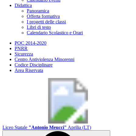
Didattica
Panoramica
Offerta formativa
I progetti delle classi
Libri di testo
Calendario Scolastico e Orari
POC 2014-2020
PNRR
Sicurezza
Centro Antiviolenza Minorenni
Codice Disciplinare
Area Riservata
Liceo Statale
"Antonio Meucci"
Aprilia (LT)