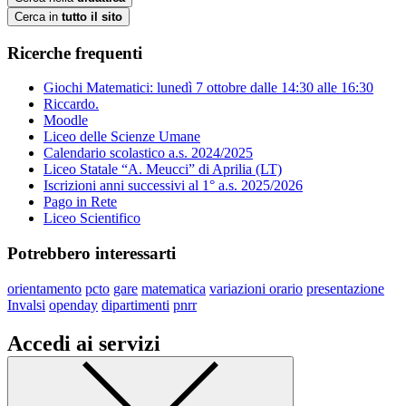
Cerca in
tutto il sito
Ricerche frequenti
Giochi Matematici: lunedì 7 ottobre dalle 14:30 alle 16:30
Riccardo.
Moodle
Liceo delle Scienze Umane
Calendario scolastico a.s. 2024/2025
Liceo Statale “A. Meucci” di Aprilia (LT)
Iscrizioni anni successivi al 1° a.s. 2025/2026
Pago in Rete
Liceo Scientifico
Potrebbero interessarti
orientamento
pcto
gare
matematica
variazioni orario
presentazione
Invalsi
openday
dipartimenti
pnrr
Accedi ai servizi