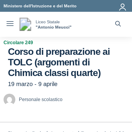
Vai ai contenuti
Vai al menu di navigazione
Vai al footer
Ministero dell'Istruzione e del Merito
Liceo Statale
"Antonio Meucci"
Circolare 249
Corso di preparazione ai
TOLC (argomenti di
Chimica classi quarte)
19 marzo - 9 aprile
Personale scolastico