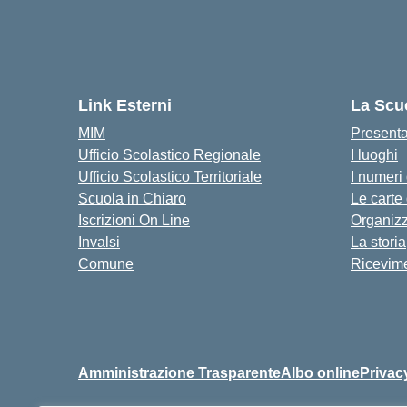
Link Esterni
La Scu
MIM
Present
Ufficio Scolastico Regionale
I luoghi
Ufficio Scolastico Territoriale
I numeri
Scuola in Chiaro
Le carte
Iscrizioni On Line
Organiz
Invalsi
La storia
Comune
Ricevime
Amministrazione Trasparente
Albo online
Privac