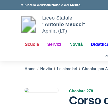
Vai ai contenuti
Vai al menu di navigazione
Vai al footer
Ministero dell'Istruzione e del Merito
Liceo Statale
"Antonio Meucci"
Aprilia (LT)
Scuola
Servizi
Novità
Didattic
P
Home
Novità
Le circolari
Circolari per 
Circolare 278
Corso d