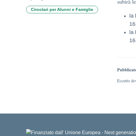
subirà l
Circolari per Alunni e Famiglie
la
16
la
16
Pubblicat
Eccetto dov