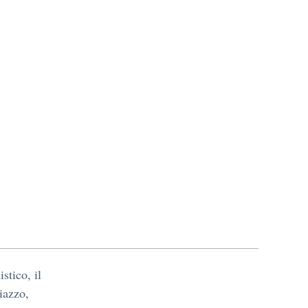
stico, il
iazzo,