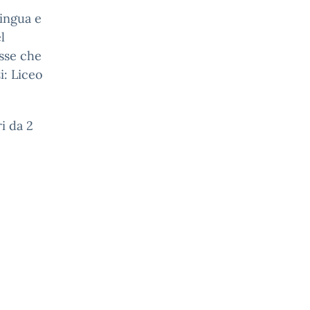
Lingua e
l
esse che
i: Liceo
ri da 2