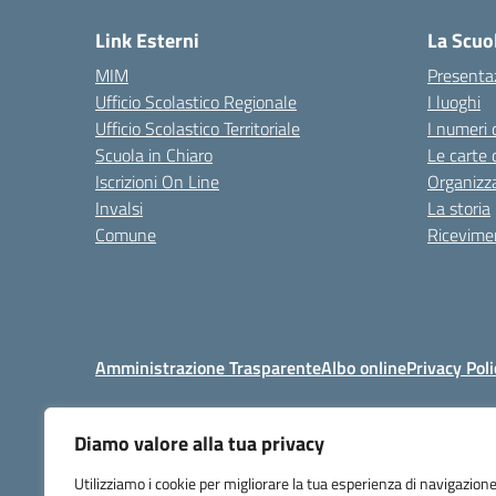
Link Esterni
La Scuo
MIM
Presenta
Ufficio Scolastico Regionale
I luoghi
Ufficio Scolastico Territoriale
I numeri 
Scuola in Chiaro
Le carte 
Iscrizioni On Line
Organizz
Invalsi
La storia
Comune
Ricevimen
Amministrazione Trasparente
Albo online
Privacy Poli
Diamo valore alla tua privacy
Centralino:
+39 06 92576
Utilizziamo i cookie per migliorare la tua esperienza di navigazione