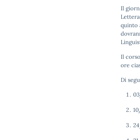
Il gior
Lettera
quinto 
dovrann
Linguis
Il cors
ore cia
Di segu
03
10
24