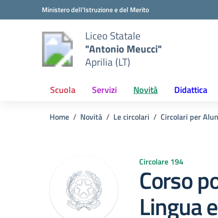
Vai ai contenuti
Vai al menu di navigazione
Vai al footer
Ministero dell'Istruzione e del Merito
Liceo Statale
"Antonio Meucci"
Aprilia (LT)
Scuola
Servizi
Novità
Didattica
Home
Novità
Le circolari
Circolari per Alu
Circolare 194
Corso p
Lingua e