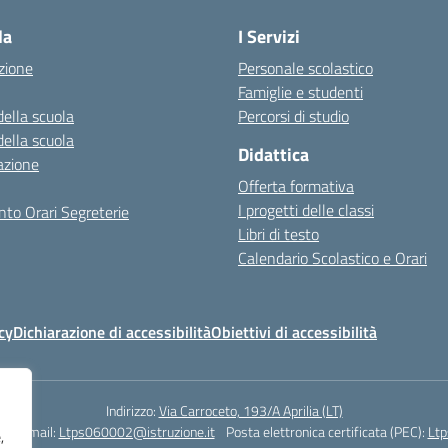
la
I Servizi
zione
Personale scolastico
Famiglie e studenti
della scuola
Percorsi di studio
della scuola
Didattica
azione
Offerta formativa
I progetti delle classi
to Orari Segreterie
Libri di testo
Calendario Scolastico e Orari
cy
Dichiarazione di accessibilità
Obiettivi di accessibilità
Indirizzo:
Via Carroceto, 193/A Aprilia (LT)
78
Email:
Ltps060002@istruzione.it
Posta elettronica certificata (PEC):
Ltp
,