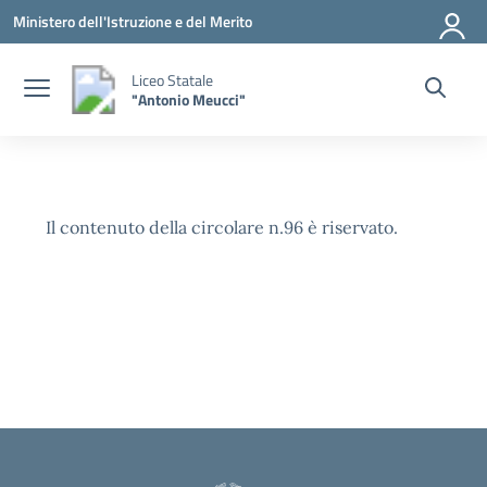
Vai ai contenuti
Vai al menu di navigazione
Vai al footer
Ministero dell'Istruzione e del Merito
Liceo Statale
"Antonio Meucci"
Il contenuto della circolare n.96 è riservato.