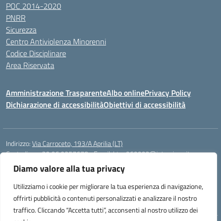
POC 2014-2020
PNRR
Sicurezza
Centro Antiviolenza Minorenni
Codice Disciplinare
Area Riservata
Amministrazione Trasparente
Albo online
Privacy Policy
Dichiarazione di accessibilità
Obiettivi di accessibilità
Indirizzo:
Via Carroceto, 193/A Aprilia (LT)
Centralino:
+39 06 9257678
Email:
Ltps060002@istruzione.it
Posta elettronica certificata (PEC):
Ltps060002@pec.istruzione.it
Diamo valore alla tua privacy
Codice fiscale: 91001930592
Utilizziamo i cookie per migliorare la tua esperienza di navigazione,
Codice meccanografico:
LTPS060002
offrirti pubblicità o contenuti personalizzati e analizzare il nostro
traffico. Cliccando “Accetta tutti”, acconsenti al nostro utilizzo dei