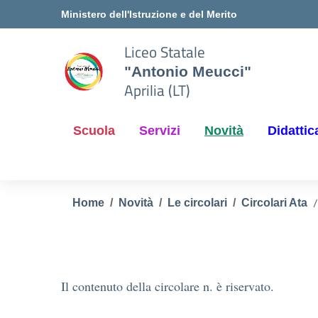
Vai ai contenuti
Vai al menu di navigazione
Vai al footer
Ministero dell'Istruzione e del Merito
Liceo Statale
"Antonio Meucci"
Aprilia (LT)
Scuola
Servizi
Novità
Didattic
Home
Novità
Le circolari
Circolari Ata
Il contenuto della circolare n. è riservato.