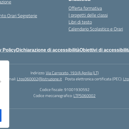
azione
Offerta formativa
I progetti delle classi
to Orari Segreterie
Libri di testo
Calendario Scolastico e Orari
y Policy
Dichiarazione di accessibilità
Obiettivi di accessibilit
Indirizzo:
Via Carroceto, 193/A Aprilia (LT)
78
Email:
Ltps060002@istruzione.it
Posta elettronica certificata (PEC):
Ltp
,
Codice fiscale: 91001930592
Codice meccanografico:
LTPS060002