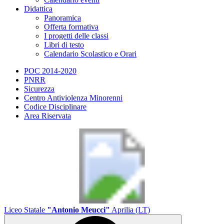
Didattica
Panoramica
Offerta formativa
I progetti delle classi
Libri di testo
Calendario Scolastico e Orari
POC 2014-2020
PNRR
Sicurezza
Centro Antiviolenza Minorenni
Codice Disciplinare
Area Riservata
Liceo Statale
"Antonio Meucci"
Aprilia (LT)