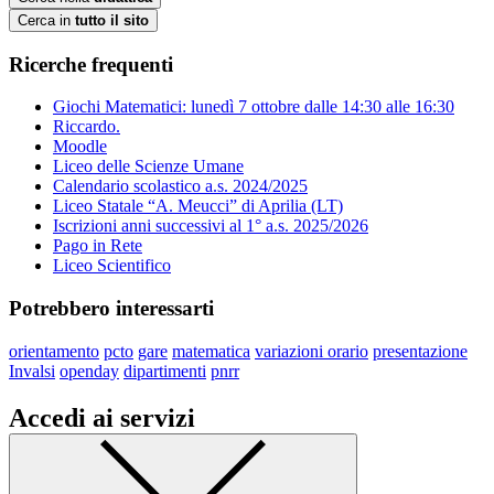
Cerca in
tutto il sito
Ricerche frequenti
Giochi Matematici: lunedì 7 ottobre dalle 14:30 alle 16:30
Riccardo.
Moodle
Liceo delle Scienze Umane
Calendario scolastico a.s. 2024/2025
Liceo Statale “A. Meucci” di Aprilia (LT)
Iscrizioni anni successivi al 1° a.s. 2025/2026
Pago in Rete
Liceo Scientifico
Potrebbero interessarti
orientamento
pcto
gare
matematica
variazioni orario
presentazione
Invalsi
openday
dipartimenti
pnrr
Accedi ai servizi