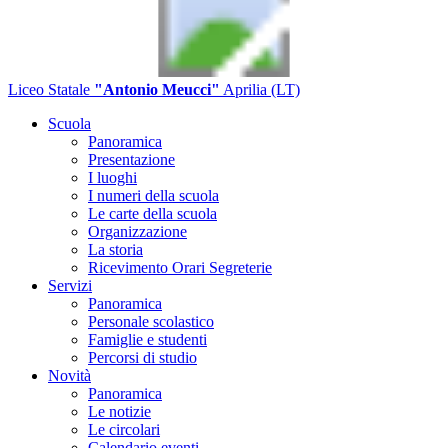
Liceo Statale
"Antonio Meucci"
Aprilia (LT)
Scuola
Panoramica
Presentazione
I luoghi
I numeri della scuola
Le carte della scuola
Organizzazione
La storia
Ricevimento Orari Segreterie
Servizi
Panoramica
Personale scolastico
Famiglie e studenti
Percorsi di studio
Novità
Panoramica
Le notizie
Le circolari
Calendario eventi