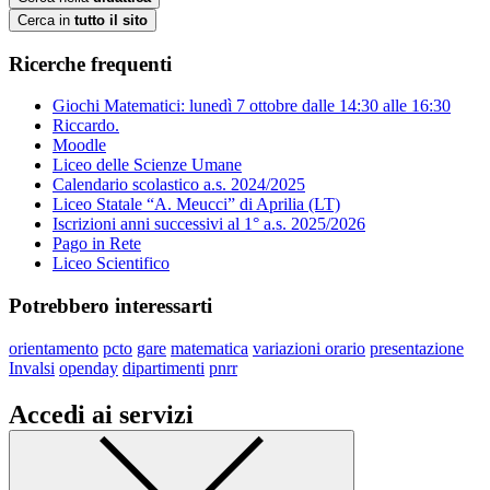
Cerca in
tutto il sito
Ricerche frequenti
Giochi Matematici: lunedì 7 ottobre dalle 14:30 alle 16:30
Riccardo.
Moodle
Liceo delle Scienze Umane
Calendario scolastico a.s. 2024/2025
Liceo Statale “A. Meucci” di Aprilia (LT)
Iscrizioni anni successivi al 1° a.s. 2025/2026
Pago in Rete
Liceo Scientifico
Potrebbero interessarti
orientamento
pcto
gare
matematica
variazioni orario
presentazione
Invalsi
openday
dipartimenti
pnrr
Accedi ai servizi