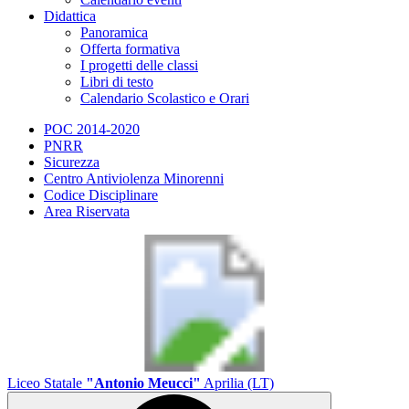
Didattica
Panoramica
Offerta formativa
I progetti delle classi
Libri di testo
Calendario Scolastico e Orari
POC 2014-2020
PNRR
Sicurezza
Centro Antiviolenza Minorenni
Codice Disciplinare
Area Riservata
Liceo Statale
"Antonio Meucci"
Aprilia (LT)