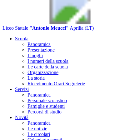
Liceo Statale
"Antonio Meucci"
Aprilia (LT)
Scuola
Panoramica
Presentazione
I luoghi
I numeri della scuola
Le carte della scuola
Organizzazione
La storia
Ricevimento Orari Segreterie
Servizi
Panoramica
Personale scolastico
Famiglie e studenti
Percorsi di studio
Novità
Panoramica
Le notizie
Le circolari
Calendario eventi