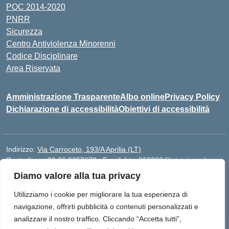
POC 2014-2020
PNRR
Sicurezza
Centro Antiviolenza Minorenni
Codice Disciplinare
Area Riservata
Amministrazione Trasparente
Albo online
Privacy Policy
Dichiarazione di accessibilità
Obiettivi di accessibilità
Indirizzo:
Via Carroceto, 193/A Aprilia (LT)
Centralino:
+39 06 9257678
Email:
Ltps060002@istruzione.it
Posta elettronica certificata (PEC):
Ltps060002@pec.istruzione.it
Diamo valore alla tua privacy
Codice fiscale: 91001930592
Utilizziamo i cookie per migliorare la tua esperienza di
Codice meccanografico:
LTPS060002
navigazione, offrirti pubblicità o contenuti personalizzati e
analizzare il nostro traffico. Cliccando “Accetta tutti”,