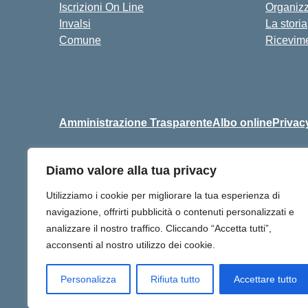
Iscrizioni On Line
Organiz
Invalsi
La storia
Comune
Ricevime
Amministrazione Trasparente
Albo online
Privac
Diamo valore alla tua privacy
Centralino:
+39 06 9257678
Utilizziamo i cookie per migliorare la tua esperienza di
navigazione, offrirti pubblicità o contenuti personalizzati e
analizzare il nostro traffico. Cliccando “Accetta tutti”,
acconsenti al nostro utilizzo dei cookie.
Personalizza
Rifiuta tutto
Accettare tutto