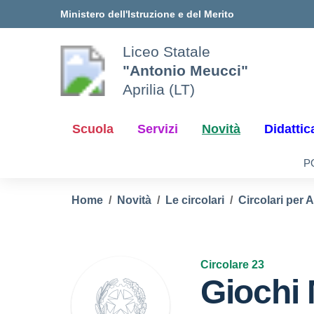
Vai ai contenuti
Vai al menu di navigazione
Vai al footer
Ministero dell'Istruzione e del Merito
Liceo Statale
"Antonio Meucci"
Aprilia (LT)
Scuola
Servizi
Novità
Didattic
P
Home
Novità
Le circolari
Circolari per 
Circolare 23
Giochi 