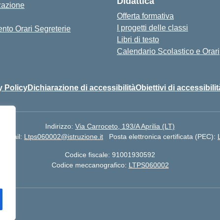
Didattica
zazione
Offerta formativa
I progetti delle classi
nto Orari Segreterie
Libri di testo
Calendario Scolastico e Orari
y Policy
Dichiarazione di accessibilità
Obiettivi di accessibilit
Indirizzo:
Via Carroceto, 193/A Aprilia (LT)
Email:
Ltps060002@istruzione.it
Posta elettronica certificata (PEC):
Codice fiscale: 91001930592
Codice meccanografico:
LTPS060002