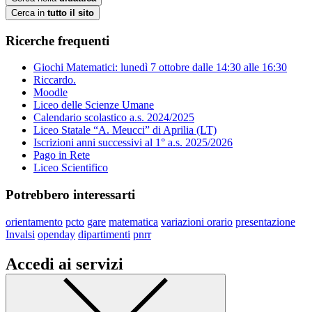
Cerca in
tutto il sito
Ricerche frequenti
Giochi Matematici: lunedì 7 ottobre dalle 14:30 alle 16:30
Riccardo.
Moodle
Liceo delle Scienze Umane
Calendario scolastico a.s. 2024/2025
Liceo Statale “A. Meucci” di Aprilia (LT)
Iscrizioni anni successivi al 1° a.s. 2025/2026
Pago in Rete
Liceo Scientifico
Potrebbero interessarti
orientamento
pcto
gare
matematica
variazioni orario
presentazione
Invalsi
openday
dipartimenti
pnrr
Accedi ai servizi