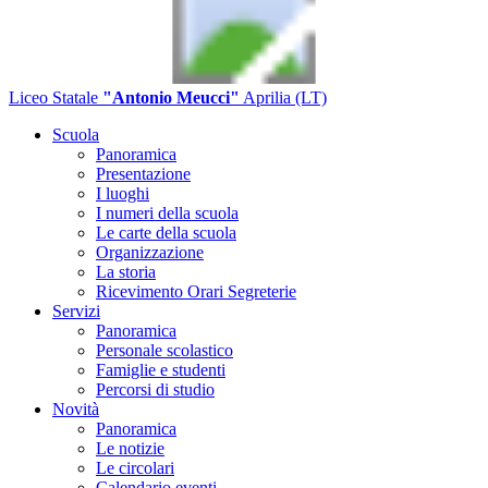
Liceo Statale
"Antonio Meucci"
Aprilia (LT)
Scuola
Panoramica
Presentazione
I luoghi
I numeri della scuola
Le carte della scuola
Organizzazione
La storia
Ricevimento Orari Segreterie
Servizi
Panoramica
Personale scolastico
Famiglie e studenti
Percorsi di studio
Novità
Panoramica
Le notizie
Le circolari
Calendario eventi