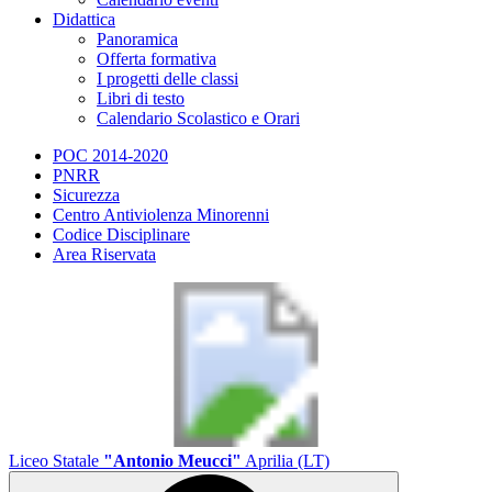
Didattica
Panoramica
Offerta formativa
I progetti delle classi
Libri di testo
Calendario Scolastico e Orari
POC 2014-2020
PNRR
Sicurezza
Centro Antiviolenza Minorenni
Codice Disciplinare
Area Riservata
Liceo Statale
"Antonio Meucci"
Aprilia (LT)