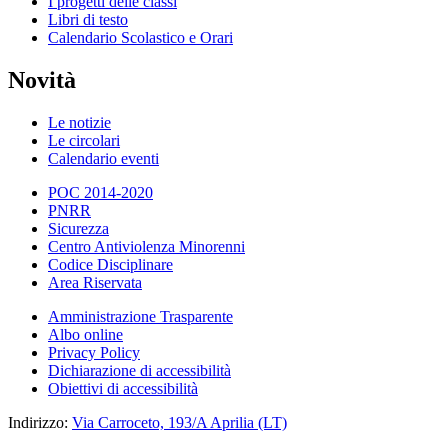
I progetti delle classi
Libri di testo
Calendario Scolastico e Orari
Novità
Le notizie
Le circolari
Calendario eventi
POC 2014-2020
PNRR
Sicurezza
Centro Antiviolenza Minorenni
Codice Disciplinare
Area Riservata
Amministrazione Trasparente
Albo online
Privacy Policy
Dichiarazione di accessibilità
Obiettivi di accessibilità
Indirizzo:
Via Carroceto, 193/A Aprilia (LT)