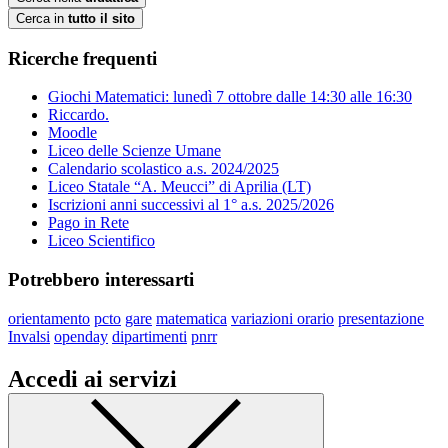
Cerca in
tutto il sito
Ricerche frequenti
Giochi Matematici: lunedì 7 ottobre dalle 14:30 alle 16:30
Riccardo.
Moodle
Liceo delle Scienze Umane
Calendario scolastico a.s. 2024/2025
Liceo Statale “A. Meucci” di Aprilia (LT)
Iscrizioni anni successivi al 1° a.s. 2025/2026
Pago in Rete
Liceo Scientifico
Potrebbero interessarti
orientamento
pcto
gare
matematica
variazioni orario
presentazione
Invalsi
openday
dipartimenti
pnrr
Accedi ai servizi