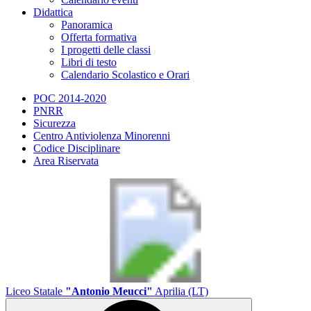
Didattica
Panoramica
Offerta formativa
I progetti delle classi
Libri di testo
Calendario Scolastico e Orari
POC 2014-2020
PNRR
Sicurezza
Centro Antiviolenza Minorenni
Codice Disciplinare
Area Riservata
Liceo Statale
"Antonio Meucci"
Aprilia (LT)