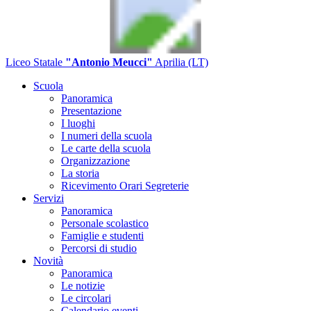
Liceo Statale
"Antonio Meucci"
Aprilia (LT)
Scuola
Panoramica
Presentazione
I luoghi
I numeri della scuola
Le carte della scuola
Organizzazione
La storia
Ricevimento Orari Segreterie
Servizi
Panoramica
Personale scolastico
Famiglie e studenti
Percorsi di studio
Novità
Panoramica
Le notizie
Le circolari
Calendario eventi