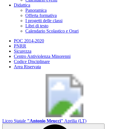
Didattica
Panoramica
Offerta formativa
I progetti delle classi
Libri di testo
Calendario Scolastico e Orari
POC 2014-2020
PNRR
Sicurezza
Centro Antiviolenza Minorenni
Codice Disciplinare
Area Riservata
Liceo Statale
"Antonio Meucci"
Aprilia (LT)