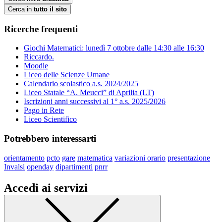
Cerca in
tutto il sito
Ricerche frequenti
Giochi Matematici: lunedì 7 ottobre dalle 14:30 alle 16:30
Riccardo.
Moodle
Liceo delle Scienze Umane
Calendario scolastico a.s. 2024/2025
Liceo Statale “A. Meucci” di Aprilia (LT)
Iscrizioni anni successivi al 1° a.s. 2025/2026
Pago in Rete
Liceo Scientifico
Potrebbero interessarti
orientamento
pcto
gare
matematica
variazioni orario
presentazione
Invalsi
openday
dipartimenti
pnrr
Accedi ai servizi