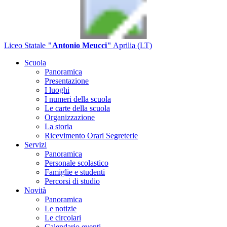
Liceo Statale
"Antonio Meucci"
Aprilia (LT)
Scuola
Panoramica
Presentazione
I luoghi
I numeri della scuola
Le carte della scuola
Organizzazione
La storia
Ricevimento Orari Segreterie
Servizi
Panoramica
Personale scolastico
Famiglie e studenti
Percorsi di studio
Novità
Panoramica
Le notizie
Le circolari
Calendario eventi