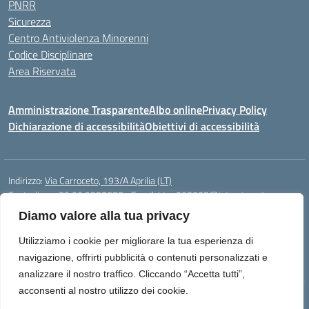
PNRR
Sicurezza
Centro Antiviolenza Minorenni
Codice Disciplinare
Area Riservata
Amministrazione Trasparente
Albo online
Privacy Policy
Dichiarazione di accessibilità
Obiettivi di accessibilità
Indirizzo:
Via Carroceto, 193/A Aprilia (LT)
Centralino:
+39 06 9257678
Email:
Ltps060002@istruzione.it
Posta elettronica certificata (PEC):
Ltps060002@pec.istruzione.it
Diamo valore alla tua privacy
Codice fiscale: 91001930592
Utilizziamo i cookie per migliorare la tua esperienza di
Codice meccanografico:
LTPS060002
navigazione, offrirti pubblicità o contenuti personalizzati e
analizzare il nostro traffico. Cliccando “Accetta tutti”,
acconsenti al nostro utilizzo dei cookie.
Idea e progetto di Designers Italia