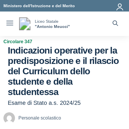
Vai ai contenuti
Vai al menu di navigazione
Vai al footer
Ministero dell'Istruzione e del Merito
Liceo Statale
"Antonio Meucci"
Circolare 347
Indicazioni operative per la
predisposizione e il rilascio
del Curriculum dello
studente e della
studentessa
Esame di Stato a.s. 2024/25
Personale scolastico