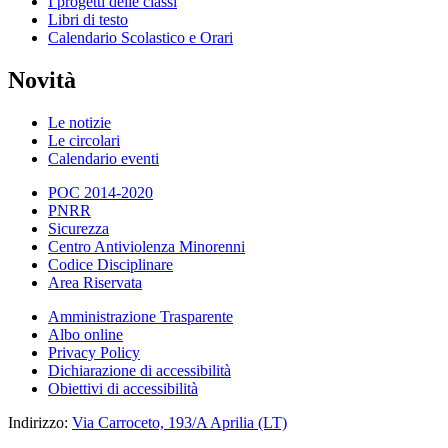
I progetti delle classi
Libri di testo
Calendario Scolastico e Orari
Novità
Le notizie
Le circolari
Calendario eventi
POC 2014-2020
PNRR
Sicurezza
Centro Antiviolenza Minorenni
Codice Disciplinare
Area Riservata
Amministrazione Trasparente
Albo online
Privacy Policy
Dichiarazione di accessibilità
Obiettivi di accessibilità
Indirizzo:
Via Carroceto, 193/A Aprilia (LT)