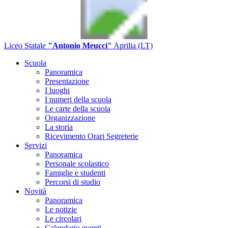
Liceo Statale
"Antonio Meucci"
Aprilia (LT)
Scuola
Panoramica
Presentazione
I luoghi
I numeri della scuola
Le carte della scuola
Organizzazione
La storia
Ricevimento Orari Segreterie
Servizi
Panoramica
Personale scolastico
Famiglie e studenti
Percorsi di studio
Novità
Panoramica
Le notizie
Le circolari
Calendario eventi