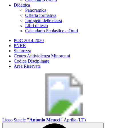
Didattica
Panoramica
Offerta formativa
I progetti delle classi
Libri di testo
Calendario Scolastico e Orari
POC 2014-2020
PNRR
Sicurezza
Centro Antiviolenza Minorenni
Codice Disciplinare
Area Riservata
Liceo Statale
"Antonio Meucci"
Aprilia (LT)