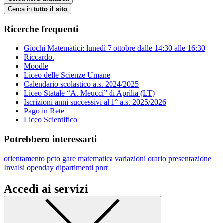
Cerca in
tutto il sito
Ricerche frequenti
Giochi Matematici: lunedì 7 ottobre dalle 14:30 alle 16:30
Riccardo.
Moodle
Liceo delle Scienze Umane
Calendario scolastico a.s. 2024/2025
Liceo Statale “A. Meucci” di Aprilia (LT)
Iscrizioni anni successivi al 1° a.s. 2025/2026
Pago in Rete
Liceo Scientifico
Potrebbero interessarti
orientamento
pcto
gare
matematica
variazioni orario
presentazione
Invalsi
openday
dipartimenti
pnrr
Accedi ai servizi