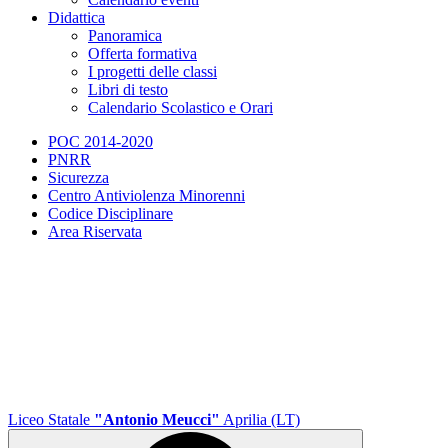
Didattica
Panoramica
Offerta formativa
I progetti delle classi
Libri di testo
Calendario Scolastico e Orari
POC 2014-2020
PNRR
Sicurezza
Centro Antiviolenza Minorenni
Codice Disciplinare
Area Riservata
Liceo Statale
"Antonio Meucci"
Aprilia (LT)