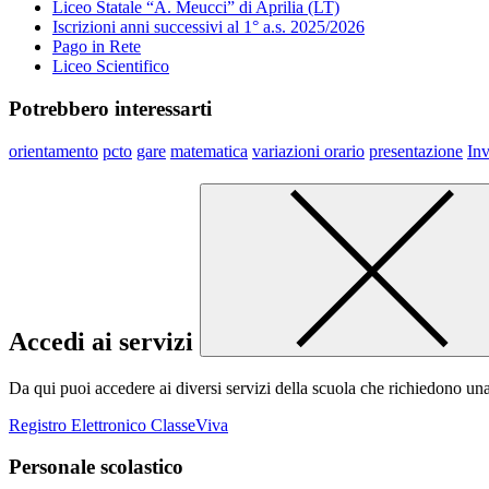
Liceo Statale “A. Meucci” di Aprilia (LT)
Iscrizioni anni successivi al 1° a.s. 2025/2026
Pago in Rete
Liceo Scientifico
Potrebbero interessarti
orientamento
pcto
gare
matematica
variazioni orario
presentazione
Inv
Accedi ai servizi
Da qui puoi accedere ai diversi servizi della scuola che richiedono un
Registro Elettronico ClasseViva
Personale scolastico