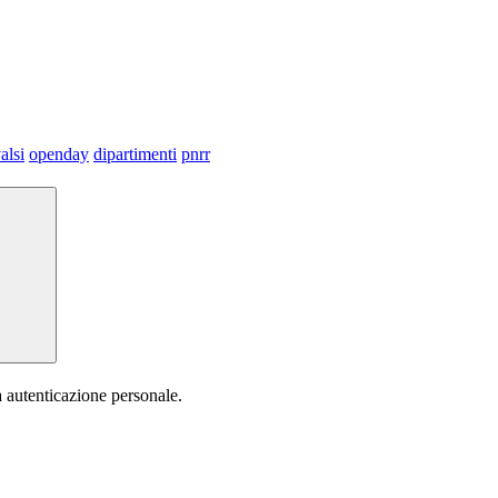
alsi
openday
dipartimenti
pnrr
a autenticazione personale.