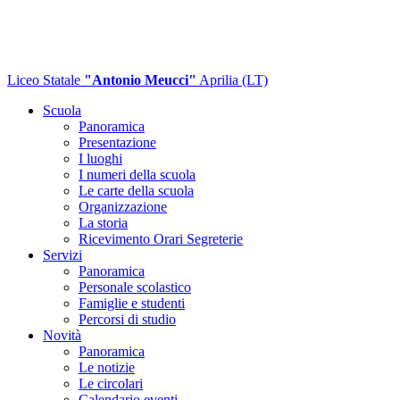
Liceo Statale
"Antonio Meucci"
Aprilia (LT)
Scuola
Panoramica
Presentazione
I luoghi
I numeri della scuola
Le carte della scuola
Organizzazione
La storia
Ricevimento Orari Segreterie
Servizi
Panoramica
Personale scolastico
Famiglie e studenti
Percorsi di studio
Novità
Panoramica
Le notizie
Le circolari
Calendario eventi