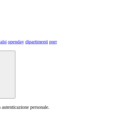
alsi
openday
dipartimenti
pnrr
a autenticazione personale.