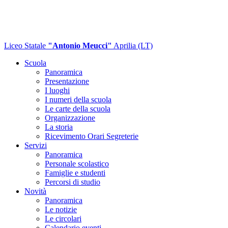
Liceo Statale
"Antonio Meucci"
Aprilia (LT)
Scuola
Panoramica
Presentazione
I luoghi
I numeri della scuola
Le carte della scuola
Organizzazione
La storia
Ricevimento Orari Segreterie
Servizi
Panoramica
Personale scolastico
Famiglie e studenti
Percorsi di studio
Novità
Panoramica
Le notizie
Le circolari
Calendario eventi