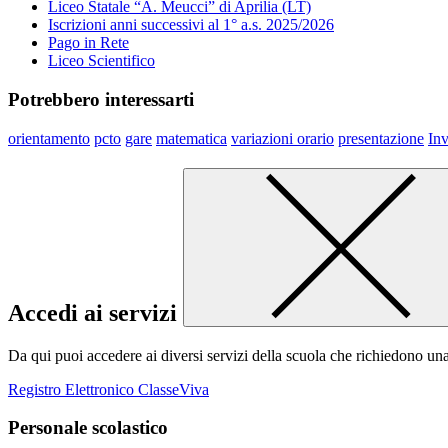
Liceo Statale “A. Meucci” di Aprilia (LT)
Iscrizioni anni successivi al 1° a.s. 2025/2026
Pago in Rete
Liceo Scientifico
Potrebbero interessarti
orientamento
pcto
gare
matematica
variazioni orario
presentazione
Inv
Accedi ai servizi
Da qui puoi accedere ai diversi servizi della scuola che richiedono un
Registro Elettronico ClasseViva
Personale scolastico