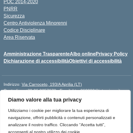
POC 2014-2020
PNRR
Sicurezza
Centro Antiviolenza Minorenni
Codice Disciplinare
Area Riservata
Amministrazione Trasparente
Albo online
Privacy Policy
Dichiarazione di accessibilità
Obiettivi di accessibilità
Indirizzo:
Via Carroceto, 193/A Aprilia (LT)
Centralino:
+39 06 9257678
Email:
Ltps060002@istruzione.it
Posta elettronica certificata (PEC):
Ltps060002@pec.istruzione.it
Diamo valore alla tua privacy
Codice fiscale: 91001930592
Utilizziamo i cookie per migliorare la tua esperienza di
Codice meccanografico:
LTPS060002
navigazione, offrirti pubblicità o contenuti personalizzati e
analizzare il nostro traffico. Cliccando “Accetta tutti”,
acconsenti al nostro utilizzo dei cookie.