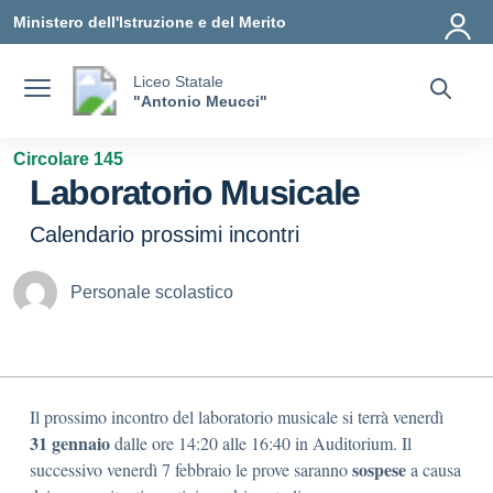
Vai ai contenuti
Vai al menu di navigazione
Vai al footer
Ministero dell'Istruzione e del Merito
Liceo Statale
"Antonio Meucci"
Circolare 145
Laboratorio Musicale
Calendario prossimi incontri
Personale scolastico
Il prossimo incontro del laboratorio musicale si terrà venerdì
31 gennaio
dalle ore 14:20 alle 16:40 in Auditorium. Il
sospese
successivo venerdì 7 febbraio le prove saranno
a causa