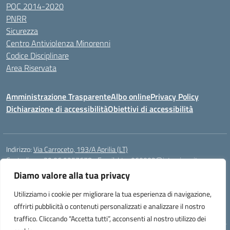
POC 2014-2020
PNRR
Sicurezza
Centro Antiviolenza Minorenni
Codice Disciplinare
Area Riservata
Amministrazione Trasparente
Albo online
Privacy Policy
Dichiarazione di accessibilità
Obiettivi di accessibilità
Indirizzo:
Via Carroceto, 193/A Aprilia (LT)
Centralino:
+39 06 9257678
Email:
Ltps060002@istruzione.it
Posta elettronica certificata (PEC):
Ltps060002@pec.istruzione.it
Diamo valore alla tua privacy
Codice fiscale: 91001930592
Utilizziamo i cookie per migliorare la tua esperienza di navigazione,
Codice meccanografico:
LTPS060002
offrirti pubblicità o contenuti personalizzati e analizzare il nostro
traffico. Cliccando “Accetta tutti”, acconsenti al nostro utilizzo dei