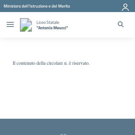
Vai ai contenuti
Vai al menu di navigazione
Vai al footer
Ministero dell'Istruzione e del Merito
Liceo Statale
"Antonio Meucci"
Il contenuto della circolare n. è riservato.