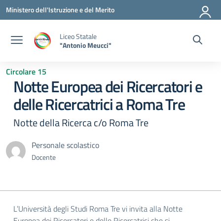
Vai ai contenuti
Vai al menu di navigazione
Vai al footer
Ministero dell'Istruzione e del Merito
Liceo Statale
"Antonio Meucci"
Circolare 15
Notte Europea dei Ricercatori e
delle Ricercatrici a Roma Tre
Notte della Ricerca c/o Roma Tre
Personale scolastico
Docente
L’Università degli Studi Roma Tre vi invita alla Notte
Europea dei Ricercatori e delle Ricercatrici che si