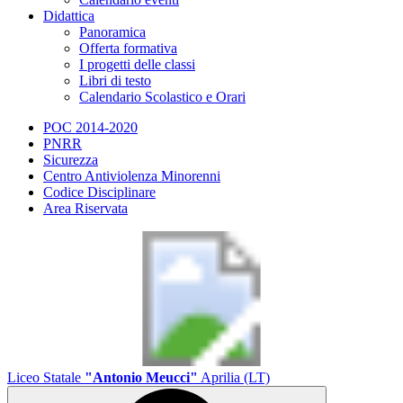
Didattica
Panoramica
Offerta formativa
I progetti delle classi
Libri di testo
Calendario Scolastico e Orari
POC 2014-2020
PNRR
Sicurezza
Centro Antiviolenza Minorenni
Codice Disciplinare
Area Riservata
Liceo Statale
"Antonio Meucci"
Aprilia (LT)