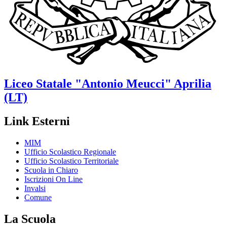
Liceo Statale
"Antonio Meucci"
Aprilia
(LT)
Link Esterni
MIM
Ufficio Scolastico Regionale
Ufficio Scolastico Territoriale
Scuola in Chiaro
Iscrizioni On Line
Invalsi
Comune
La Scuola