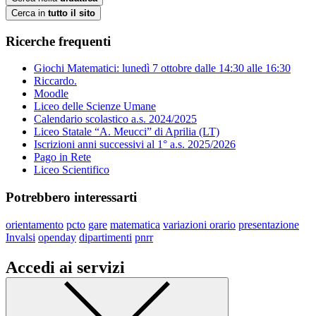
Cerca in
tutto il sito
Ricerche frequenti
Giochi Matematici: lunedì 7 ottobre dalle 14:30 alle 16:30
Riccardo.
Moodle
Liceo delle Scienze Umane
Calendario scolastico a.s. 2024/2025
Liceo Statale “A. Meucci” di Aprilia (LT)
Iscrizioni anni successivi al 1° a.s. 2025/2026
Pago in Rete
Liceo Scientifico
Potrebbero interessarti
orientamento
pcto
gare
matematica
variazioni orario
presentazione
Invalsi
openday
dipartimenti
pnrr
Accedi ai servizi