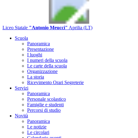
Liceo Statale
"Antonio Meucci"
Aprilia (LT)
Scuola
Panoramica
Presentazione
I luoghi
I numeri della scuola
Le carte della scuola
Organizzazione
La storia
Ricevimento Orari Segreterie
Servizi
Panoramica
Personale scolastico
Famiglie e studenti
Percorsi di studio
Novità
Panoramica
Le notizie
Le circolari
Calendario eventi