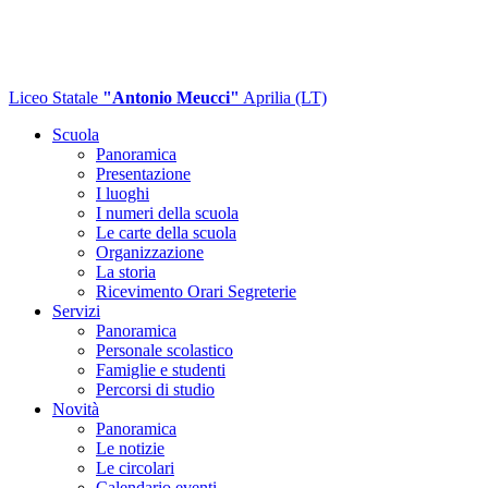
Liceo Statale
"Antonio Meucci"
Aprilia (LT)
Scuola
Panoramica
Presentazione
I luoghi
I numeri della scuola
Le carte della scuola
Organizzazione
La storia
Ricevimento Orari Segreterie
Servizi
Panoramica
Personale scolastico
Famiglie e studenti
Percorsi di studio
Novità
Panoramica
Le notizie
Le circolari
Calendario eventi