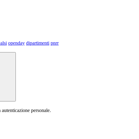
alsi
openday
dipartimenti
pnrr
a autenticazione personale.