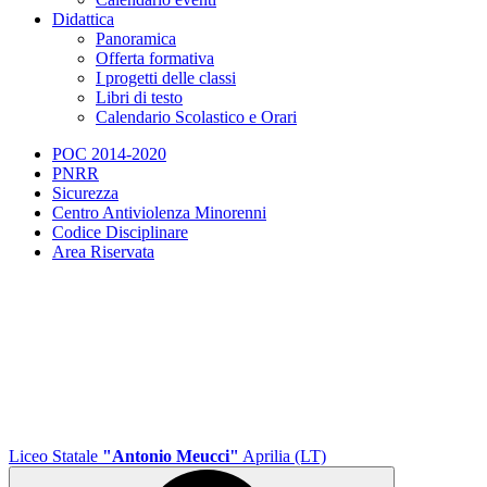
Didattica
Panoramica
Offerta formativa
I progetti delle classi
Libri di testo
Calendario Scolastico e Orari
POC 2014-2020
PNRR
Sicurezza
Centro Antiviolenza Minorenni
Codice Disciplinare
Area Riservata
Liceo Statale
"Antonio Meucci"
Aprilia (LT)