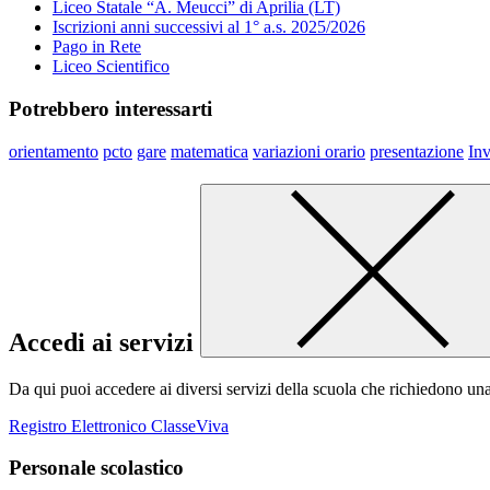
Liceo Statale “A. Meucci” di Aprilia (LT)
Iscrizioni anni successivi al 1° a.s. 2025/2026
Pago in Rete
Liceo Scientifico
Potrebbero interessarti
orientamento
pcto
gare
matematica
variazioni orario
presentazione
Inv
Accedi ai servizi
Da qui puoi accedere ai diversi servizi della scuola che richiedono un
Registro Elettronico ClasseViva
Personale scolastico