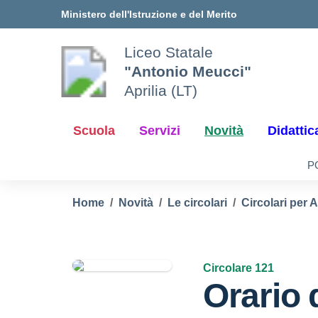
Vai ai contenuti
Vai al menu di navigazione
Vai al footer
Ministero dell'Istruzione e del Merito
Liceo Statale
"Antonio Meucci"
Aprilia (LT)
Scuola
Servizi
Novità
Didattic
P
Home
Novità
Le circolari
Circolari per 
Circolare 121
Orario d