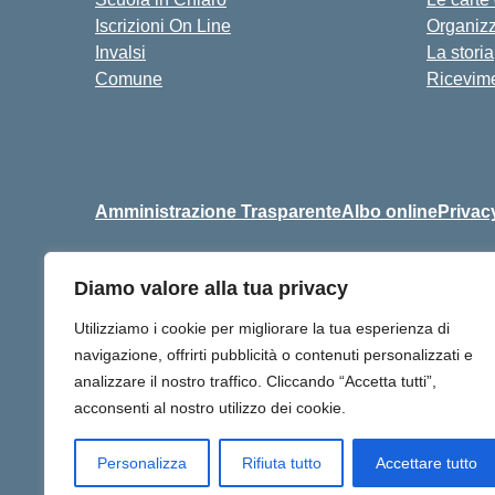
Iscrizioni On Line
Organiz
Invalsi
La storia
Comune
Ricevime
Amministrazione Trasparente
Albo online
Privac
Diamo valore alla tua privacy
Centralino:
+39 06 9257678
Utilizziamo i cookie per migliorare la tua esperienza di
navigazione, offrirti pubblicità o contenuti personalizzati e
analizzare il nostro traffico. Cliccando “Accetta tutti”,
acconsenti al nostro utilizzo dei cookie.
Personalizza
Rifiuta tutto
Accettare tutto