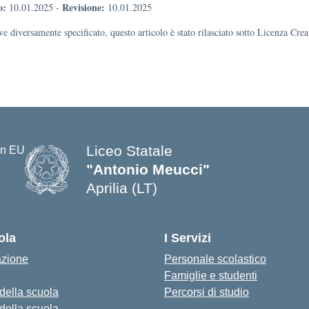
o:
Revisione:
10.01.2025
-
10.01.2025
e diversamente specificato, questo articolo è stato rilasciato sotto Licenza Cr
Liceo Statale
"Antonio Meucci"
Aprilia (LT)
ola
I Servizi
azione
Personale scolastico
Famiglie e studenti
 della scuola
Percorsi di studio
 della scuola