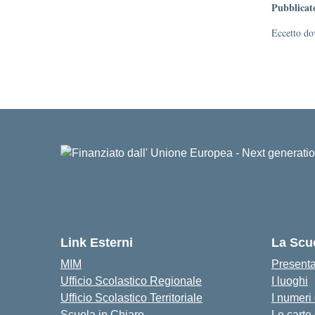
Pubblicat
Eccetto dov
Link Esterni
La Scu
MIM
Present
Ufficio Scolastico Regionale
I luoghi
Ufficio Scolastico Territoriale
I numeri
Scuola in Chiaro
Le carte