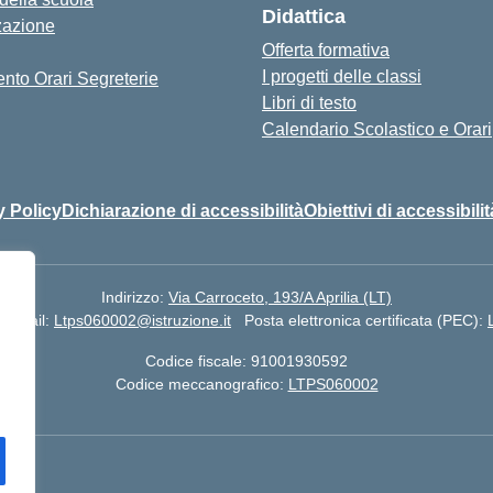
Didattica
zazione
Offerta formativa
I progetti delle classi
nto Orari Segreterie
Libri di testo
Calendario Scolastico e Orari
y Policy
Dichiarazione di accessibilità
Obiettivi di accessibilit
Indirizzo:
Via Carroceto, 193/A Aprilia (LT)
Email:
Ltps060002@istruzione.it
Posta elettronica certificata (PEC):
Codice fiscale: 91001930592
Codice meccanografico:
LTPS060002