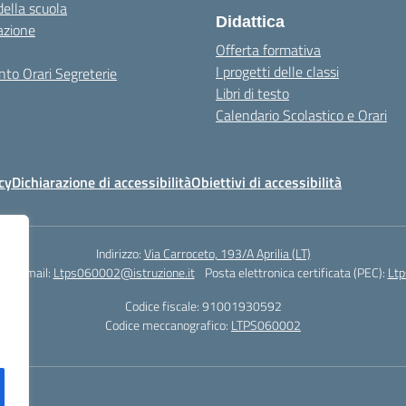
della scuola
Didattica
azione
Offerta formativa
I progetti delle classi
to Orari Segreterie
Libri di testo
Calendario Scolastico e Orari
cy
Dichiarazione di accessibilità
Obiettivi di accessibilità
Indirizzo:
Via Carroceto, 193/A Aprilia (LT)
78
Email:
Ltps060002@istruzione.it
Posta elettronica certificata (PEC):
Ltp
Codice fiscale: 91001930592
Codice meccanografico:
LTPS060002