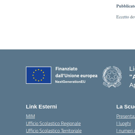
Pubblicat
Eccetto dov
L
"
Ap
Link Esterni
La Scu
MIM
Presenta
Ufficio Scolastico Regionale
I luoghi
Ufficio Scolastico Territoriale
I numeri 