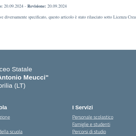
o:
Revisione:
20.09.2024
-
20.09.2024
e diversamente specificato, questo articolo è stato rilasciato sotto Licenza Cr
iceo Statale
Antonio Meucci"
rilia (LT)
ola
I Servizi
zione
Personale scolastico
Famiglie e studenti
della scuola
Percorsi di studio