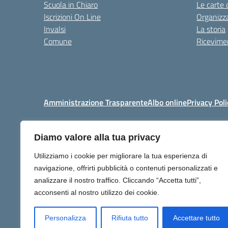
Scuola in Chiaro
Le carte 
Iscrizioni On Line
Organizz
Invalsi
La storia
Comune
Ricevimen
Amministrazione Trasparente
Albo online
Privacy Poli
Diamo valore alla tua privacy
Centralino:
+39 06 92576
Utilizziamo i cookie per migliorare la tua esperienza di
navigazione, offrirti pubblicità o contenuti personalizzati e
analizzare il nostro traffico. Cliccando “Accetta tutti”,
acconsenti al nostro utilizzo dei cookie.
Personalizza
Rifiuta tutto
Accettare tutto