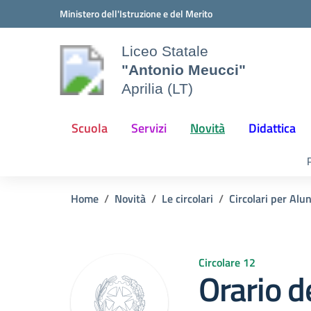
Vai ai contenuti
Vai al menu di navigazione
Vai al footer
Ministero dell'Istruzione e del Merito
Liceo Statale
"Antonio Meucci"
Aprilia (LT)
Scuola
Servizi
Novità
Didattica
Home
Novità
Le circolari
Circolari per Alu
Circolare 12
Orario de