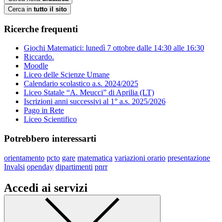
Cerca in
tutto il sito
Ricerche frequenti
Giochi Matematici: lunedì 7 ottobre dalle 14:30 alle 16:30
Riccardo.
Moodle
Liceo delle Scienze Umane
Calendario scolastico a.s. 2024/2025
Liceo Statale “A. Meucci” di Aprilia (LT)
Iscrizioni anni successivi al 1° a.s. 2025/2026
Pago in Rete
Liceo Scientifico
Potrebbero interessarti
orientamento
pcto
gare
matematica
variazioni orario
presentazione
Invalsi
openday
dipartimenti
pnrr
Accedi ai servizi