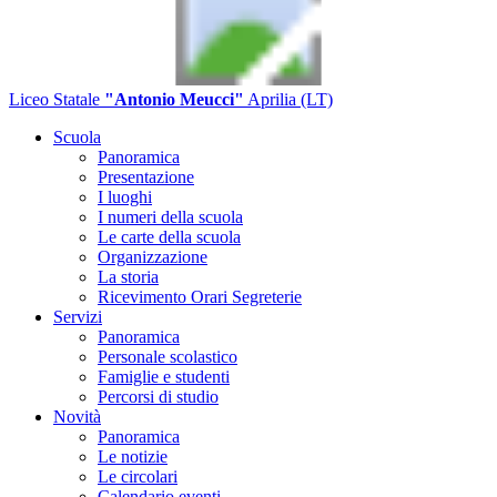
Liceo Statale
"Antonio Meucci"
Aprilia (LT)
Scuola
Panoramica
Presentazione
I luoghi
I numeri della scuola
Le carte della scuola
Organizzazione
La storia
Ricevimento Orari Segreterie
Servizi
Panoramica
Personale scolastico
Famiglie e studenti
Percorsi di studio
Novità
Panoramica
Le notizie
Le circolari
Calendario eventi