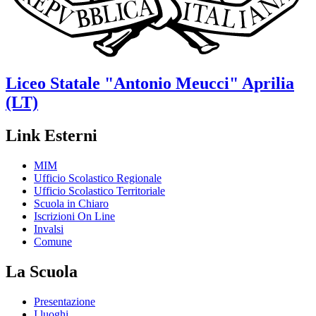
Liceo Statale
"Antonio Meucci"
Aprilia
(LT)
Link Esterni
MIM
Ufficio Scolastico Regionale
Ufficio Scolastico Territoriale
Scuola in Chiaro
Iscrizioni On Line
Invalsi
Comune
La Scuola
Presentazione
I luoghi