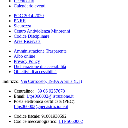
Le circolari
Calendario eventi
POC 2014-2020
PNRR
Sicurezza
Centro Antiviolenza Minorenni
Codice Disciplinare
Area Riservata
Amministrazione Trasparente
Albo online
Privacy Policy
Dichiarazione di accessibilità
Obiettivi di accessibilità
Indirizzo:
Via Carroceto, 193/A Aprilia (LT)
Centralino:
+39 06 9257678
Email:
Ltps060002@istruzione.it
Posta elettronica certificata (PEC):
Ltps060002@pec.istruzione.it
Codice fiscale: 91001930592
Codice meccanografico:
LTPS060002