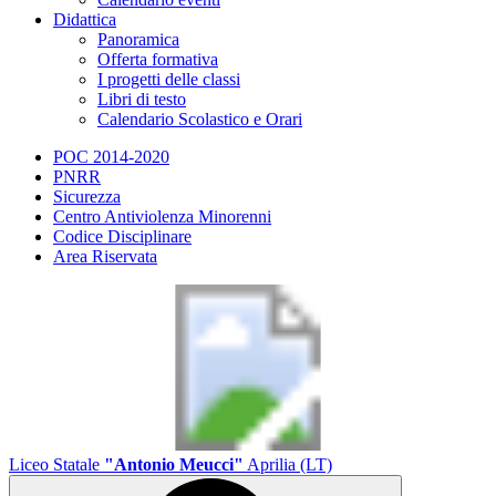
Didattica
Panoramica
Offerta formativa
I progetti delle classi
Libri di testo
Calendario Scolastico e Orari
POC 2014-2020
PNRR
Sicurezza
Centro Antiviolenza Minorenni
Codice Disciplinare
Area Riservata
Liceo Statale
"Antonio Meucci"
Aprilia (LT)