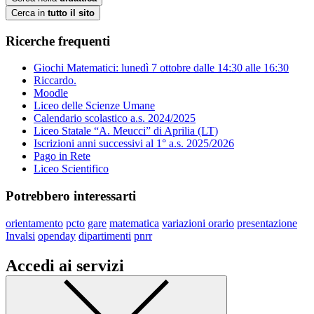
Cerca in
tutto il sito
Ricerche frequenti
Giochi Matematici: lunedì 7 ottobre dalle 14:30 alle 16:30
Riccardo.
Moodle
Liceo delle Scienze Umane
Calendario scolastico a.s. 2024/2025
Liceo Statale “A. Meucci” di Aprilia (LT)
Iscrizioni anni successivi al 1° a.s. 2025/2026
Pago in Rete
Liceo Scientifico
Potrebbero interessarti
orientamento
pcto
gare
matematica
variazioni orario
presentazione
Invalsi
openday
dipartimenti
pnrr
Accedi ai servizi