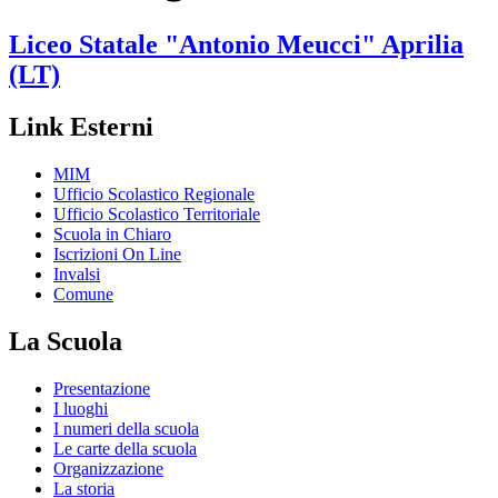
Liceo Statale
"Antonio Meucci"
Aprilia
(LT)
Link Esterni
MIM
Ufficio Scolastico Regionale
Ufficio Scolastico Territoriale
Scuola in Chiaro
Iscrizioni On Line
Invalsi
Comune
La Scuola
Presentazione
I luoghi
I numeri della scuola
Le carte della scuola
Organizzazione
La storia