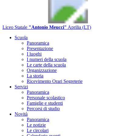
Liceo Statale
"Antonio Meucci"
Aprilia (LT)
Scuola
Panoramica
Presentazione
I luoghi
I numeri della scuola
Le carte della scuola
Organizzazione
La storia
Ricevimento Orari Segreterie
Servizi
Panoramica
Personale scolastico
Famiglie e studenti
Percorsi di studio
Novità
Panoramica
Le notizie
Le circolari
Calendario eventi