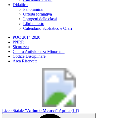
Didattica
Panoramica
Offerta formativa
I progetti delle classi
Libri di testo
Calendario Scolastico e Orari
POC 2014-2020
PNRR
Sicurezza
Centro Antiviolenza Minorenni
Codice Disciplinare
Area Riservata
Liceo Statale
"Antonio Meucci"
Aprilia (LT)