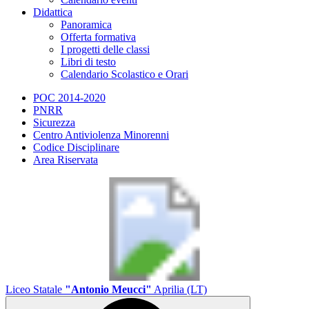
Didattica
Panoramica
Offerta formativa
I progetti delle classi
Libri di testo
Calendario Scolastico e Orari
POC 2014-2020
PNRR
Sicurezza
Centro Antiviolenza Minorenni
Codice Disciplinare
Area Riservata
Liceo Statale
"Antonio Meucci"
Aprilia (LT)