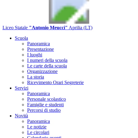
Liceo Statale
"Antonio Meucci"
Aprilia (LT)
Scuola
Panoramica
Presentazione
I luoghi
I numeri della scuola
Le carte della scuola
Organizzazione
La storia
Ricevimento Orari Segreterie
Servizi
Panoramica
Personale scolastico
Famiglie e studenti
Percorsi di studio
Novità
Panoramica
Le notizie
Le circolari
Calendario eventi