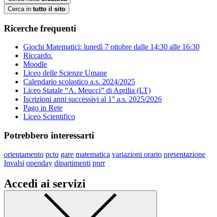
Cerca in
tutto il sito
Ricerche frequenti
Giochi Matematici: lunedì 7 ottobre dalle 14:30 alle 16:30
Riccardo.
Moodle
Liceo delle Scienze Umane
Calendario scolastico a.s. 2024/2025
Liceo Statale “A. Meucci” di Aprilia (LT)
Iscrizioni anni successivi al 1° a.s. 2025/2026
Pago in Rete
Liceo Scientifico
Potrebbero interessarti
orientamento
pcto
gare
matematica
variazioni orario
presentazione
Invalsi
openday
dipartimenti
pnrr
Accedi ai servizi