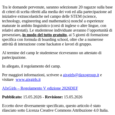
Tra le domande pervenute, saranno selezionate
20 ragazze sulla base
di criteri di scelta riferiti alla media dei voti ed alla partecipazione ad
iniziative extrascolastiche nel campo delle STEM (science,
technology, engineering and mathematics) nonché a esperienze
maturate in ambito linguistico (corsi di inglese o altre lingue, con
relativi attestati). Le studentesse individuate avranno l’opportunità di
presenziare
,
in modo del tutto gratuito
, ai 5 giorni di formazione
specifica con formula di boarding school, oltre che a numerose
attività di interazione come hackaton e lavori di gruppo.
Al termine del camp le studentesse riceveranno un attestato di
partecipazione.
In allegato, il regolamento del camp.
Per maggiori informazioni, scrivere a
aixgirls@daxogroup.it
e
visitare
www.aixgirls.it
AIxGirls – Regolamento V edizione 2026DEF
Pubblicato:
15.05.2026
-
Revisione:
15.05.2026
Eccetto dove diversamente specificato, questo articolo è stato
rilasciato sotto Licenza Creative Commons Attribuzione 4.0 Italia.