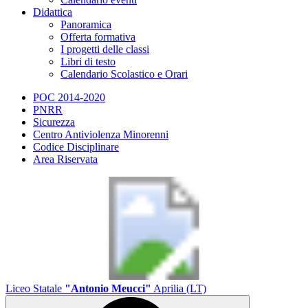
Didattica
Panoramica
Offerta formativa
I progetti delle classi
Libri di testo
Calendario Scolastico e Orari
POC 2014-2020
PNRR
Sicurezza
Centro Antiviolenza Minorenni
Codice Disciplinare
Area Riservata
Liceo Statale
"Antonio Meucci"
Aprilia (LT)