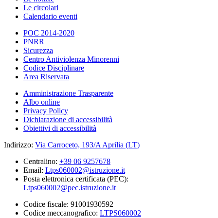
Le circolari
Calendario eventi
POC 2014-2020
PNRR
Sicurezza
Centro Antiviolenza Minorenni
Codice Disciplinare
Area Riservata
Amministrazione Trasparente
Albo online
Privacy Policy
Dichiarazione di accessibilità
Obiettivi di accessibilità
Indirizzo:
Via Carroceto, 193/A Aprilia (LT)
Centralino:
+39 06 9257678
Email:
Ltps060002@istruzione.it
Posta elettronica certificata (PEC):
Ltps060002@pec.istruzione.it
Codice fiscale: 91001930592
Codice meccanografico:
LTPS060002