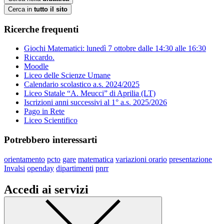
Cerca in
tutto il sito
Ricerche frequenti
Giochi Matematici: lunedì 7 ottobre dalle 14:30 alle 16:30
Riccardo.
Moodle
Liceo delle Scienze Umane
Calendario scolastico a.s. 2024/2025
Liceo Statale “A. Meucci” di Aprilia (LT)
Iscrizioni anni successivi al 1° a.s. 2025/2026
Pago in Rete
Liceo Scientifico
Potrebbero interessarti
orientamento
pcto
gare
matematica
variazioni orario
presentazione
Invalsi
openday
dipartimenti
pnrr
Accedi ai servizi