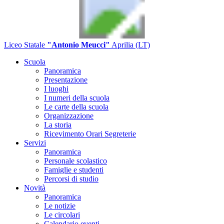
Liceo Statale
"Antonio Meucci"
Aprilia (LT)
Scuola
Panoramica
Presentazione
I luoghi
I numeri della scuola
Le carte della scuola
Organizzazione
La storia
Ricevimento Orari Segreterie
Servizi
Panoramica
Personale scolastico
Famiglie e studenti
Percorsi di studio
Novità
Panoramica
Le notizie
Le circolari
Calendario eventi