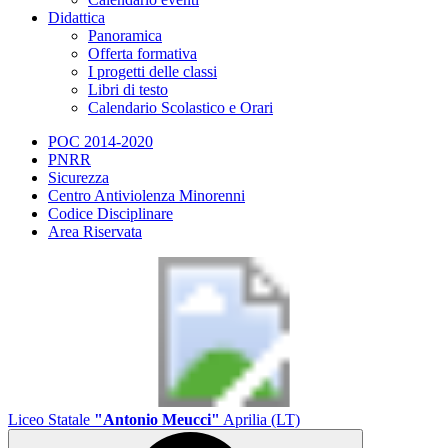
Didattica
Panoramica
Offerta formativa
I progetti delle classi
Libri di testo
Calendario Scolastico e Orari
POC 2014-2020
PNRR
Sicurezza
Centro Antiviolenza Minorenni
Codice Disciplinare
Area Riservata
Liceo Statale
"Antonio Meucci"
Aprilia (LT)