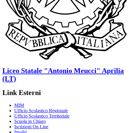
Liceo Statale
"Antonio Meucci"
Aprilia
(LT)
Link Esterni
MIM
Ufficio Scolastico Regionale
Ufficio Scolastico Territoriale
Scuola in Chiaro
Iscrizioni On Line
Invalsi