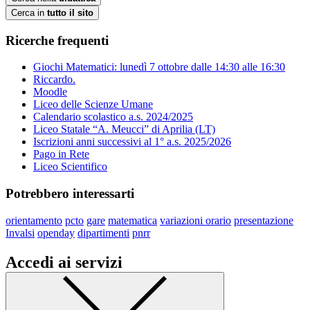
Cerca in
tutto il sito
Ricerche frequenti
Giochi Matematici: lunedì 7 ottobre dalle 14:30 alle 16:30
Riccardo.
Moodle
Liceo delle Scienze Umane
Calendario scolastico a.s. 2024/2025
Liceo Statale “A. Meucci” di Aprilia (LT)
Iscrizioni anni successivi al 1° a.s. 2025/2026
Pago in Rete
Liceo Scientifico
Potrebbero interessarti
orientamento
pcto
gare
matematica
variazioni orario
presentazione
Invalsi
openday
dipartimenti
pnrr
Accedi ai servizi