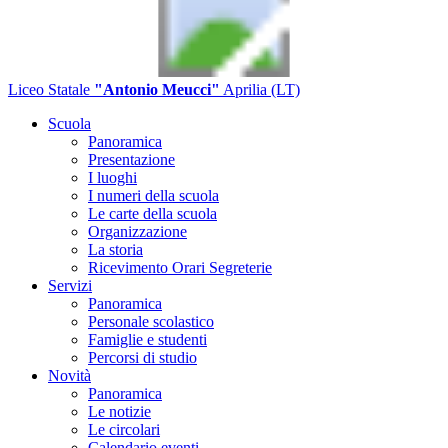
Liceo Statale
"Antonio Meucci"
Aprilia (LT)
Scuola
Panoramica
Presentazione
I luoghi
I numeri della scuola
Le carte della scuola
Organizzazione
La storia
Ricevimento Orari Segreterie
Servizi
Panoramica
Personale scolastico
Famiglie e studenti
Percorsi di studio
Novità
Panoramica
Le notizie
Le circolari
Calendario eventi