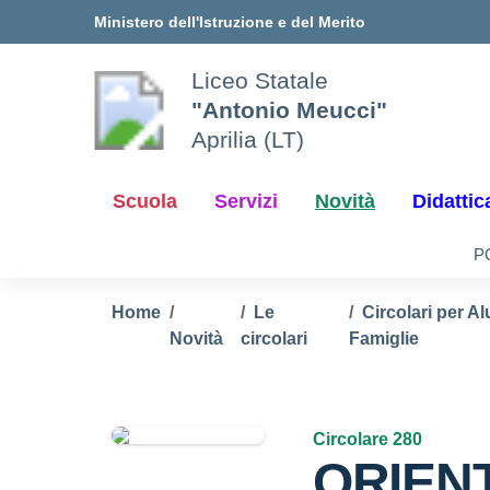
Vai ai contenuti
Vai al menu di navigazione
Vai al footer
Ministero dell'Istruzione e del Merito
Liceo Statale
"Antonio Meucci"
Aprilia (LT)
Scuola
Servizi
Novità
Didattic
P
Home
Le
Circolari per Al
Novità
circolari
Famiglie
Circolare 280
ORIEN