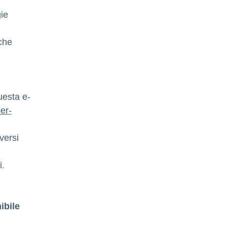
gie
che
uesta e-
er-
versi
i.
ibile