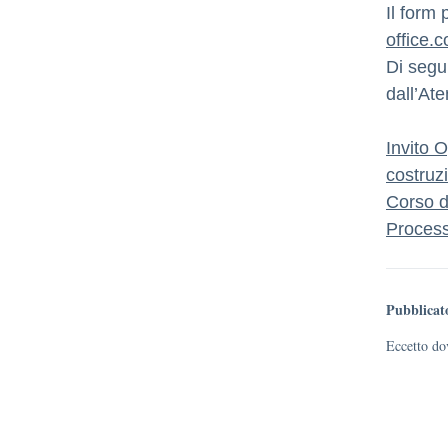
Il form 
office
Di segui
dall’At
Invito O
costruzi
Corso d
Proces
Pubblicat
Eccetto dov