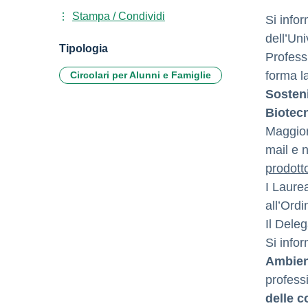
Stampa / Condividi
Si info
dell’Uni
Tipologia
Profess
forma la
Circolari per Alunni e Famiglie
Sosteni
Biotecn
Maggior
mail e 
prodott
I Laure
all’Ordi
Il Deleg
Si infor
Ambien
profess
delle c