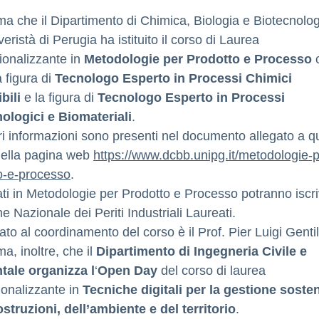
rma che il Dipartimento di Chimica, Biologia e Biotecnolo
veristà di Perugia ha istituito il corso di Laurea
ionalizzante in
Metodologie per Prodotto e Processo
 figura di
Tecnologo Esperto in Processi Chimici
bili
e la figura di
Tecnologo Esperto in Processi
ologici e Biomateriali
.
i informazioni sono presenti nel documento allegato a q
nella pagina web
https://www.dcbb.unipg.it/
metodologie-p
o-e-
processo
.
ati in Metodologie per Prodotto e Processo potranno iscri
ne Nazionale dei Periti Industriali Laureati.
ato al coordinamento del corso è il Prof. Pier Luigi Gentil
ma, inoltre, che il
Dipartimento di Ingegneria Civile e
tale organizza l
‘
Open Day
del corso di laurea
ionalizzante in
Tecniche digitali per la gestione sosten
ostruzioni, dell’ambiente e del territorio
.