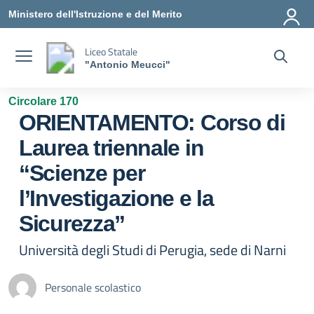
Vai ai contenuti
Vai al menu di navigazione
Vai al footer
Ministero dell'Istruzione e del Merito
Liceo Statale
"Antonio Meucci"
Circolare 170
ORIENTAMENTO: Corso di
Laurea triennale in
“Scienze per
l’Investigazione e la
Sicurezza”
Università degli Studi di Perugia, sede di Narni
Personale scolastico