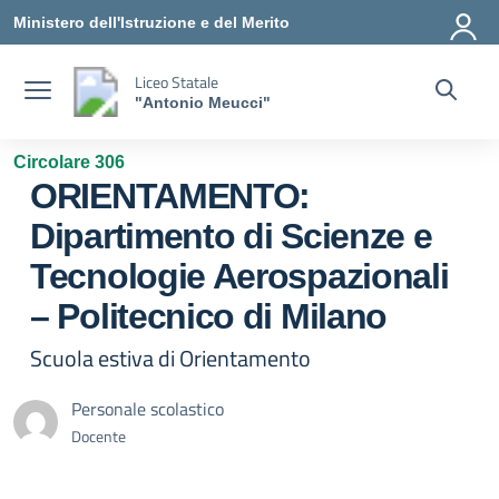
Vai ai contenuti
Vai al menu di navigazione
Vai al footer
Ministero dell'Istruzione e del Merito
Liceo Statale
"Antonio Meucci"
Circolare 306
ORIENTAMENTO:
Dipartimento di Scienze e
Tecnologie Aerospazionali
– Politecnico di Milano
Scuola estiva di Orientamento
Personale scolastico
Docente