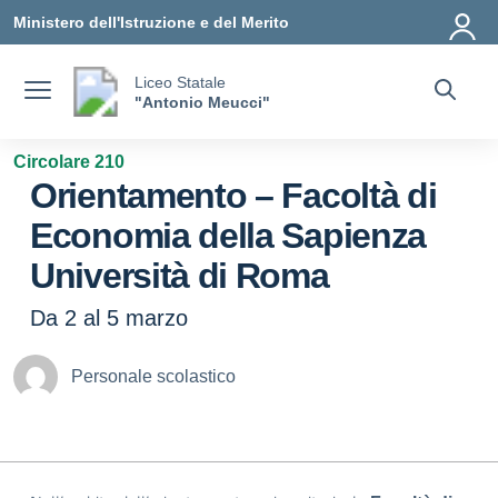
Vai ai contenuti
Vai al menu di navigazione
Vai al footer
Ministero dell'Istruzione e del Merito
Liceo Statale
"Antonio Meucci"
Circolare 210
Orientamento – Facoltà di
Economia della Sapienza
Università di Roma
Da 2 al 5 marzo
Personale scolastico