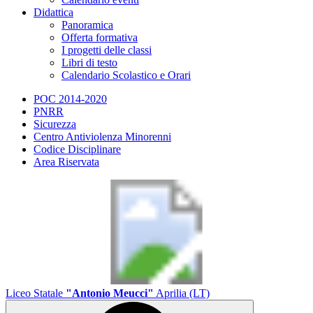
Didattica
Panoramica
Offerta formativa
I progetti delle classi
Libri di testo
Calendario Scolastico e Orari
POC 2014-2020
PNRR
Sicurezza
Centro Antiviolenza Minorenni
Codice Disciplinare
Area Riservata
Liceo Statale
"Antonio Meucci"
Aprilia (LT)