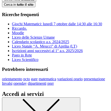
Cerca in
tutto il sito
Ricerche frequenti
Giochi Matematici: lunedì 7 ottobre dalle 14:30 alle 16:30
Riccardo.
Moodle
Liceo delle Scienze Umane
Calendario scolastico a.s. 2024/2025
Liceo Statale “A. Meucci” di Aprilia (LT)
Iscrizioni anni successivi al 1° a.s. 2025/2026
Pago in Rete
Liceo Scientifico
Potrebbero interessarti
orientamento
pcto
gare
matematica
variazioni orario
presentazione
Invalsi
openday
dipartimenti
pnrr
Accedi ai servizi