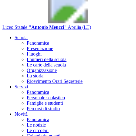
Liceo Statale
"Antonio Meucci"
Aprilia (LT)
Scuola
Panoramica
Presentazione
I luoghi
I numeri della scuola
Le carte della scuola
Organizzazione
La storia
Ricevimento Orari Segreterie
Servizi
Panoramica
Personale scolastico
Famiglie e studenti
Percorsi di studio
Novità
Panoramica
Le notizie
Le circolari
Calendario eventi