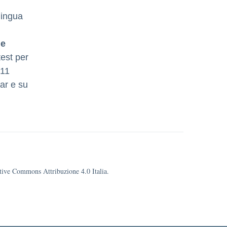
lingua
 e
test per
 11
nar e su
eative Commons Attribuzione 4.0 Italia.