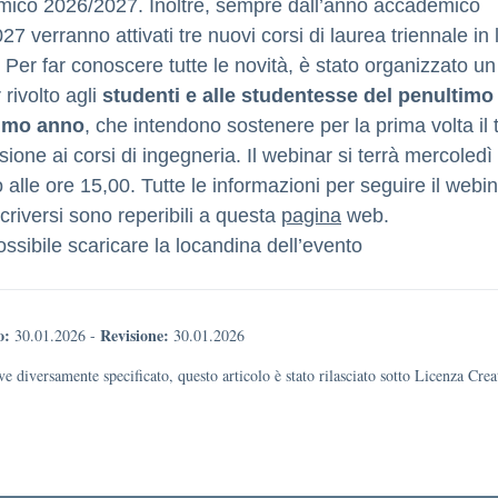
ico 2026/2027. Inoltre, sempre dall’anno accademico
7 verranno attivati tre nuovi corsi di laurea triennale in 
 Per far conoscere tutte le novità, è stato organizzato un
rivolto agli
studenti e alle studentesse del penultimo
timo anno
, che intendono sostenere per la prima volta il 
ione ai corsi di ingegneria. Il webinar si terrà mercoledì
 alle ore 15,00. Tutte le informazioni per seguire il webi
criversi sono reperibili a questa
pagina
web.
ssibile scaricare la locandina dell’evento
o:
Revisione:
30.01.2026
-
30.01.2026
e diversamente specificato, questo articolo è stato rilasciato sotto Licenza Cr