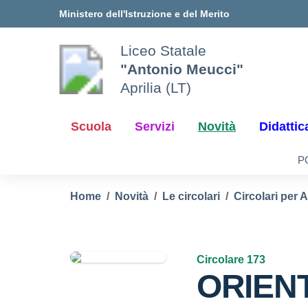
Vai ai contenuti
Vai al menu di navigazione
Vai al footer
Ministero dell'Istruzione e del Merito
Liceo Statale
"Antonio Meucci"
Aprilia (LT)
Scuola
Servizi
Novità
Didattic
P
Home
Novità
Le circolari
Circolari per 
Circolare 173
ORIEN