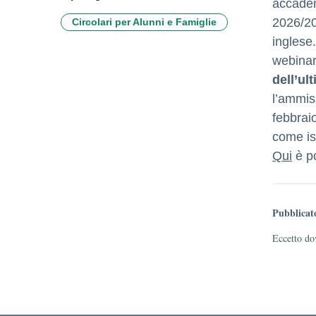
accadem
2026/202
Circolari per Alunni e Famiglie
inglese.
webinar 
dell’ul
l’ammiss
febbraio
come is
Qui
è po
Pubblicat
Eccetto dov