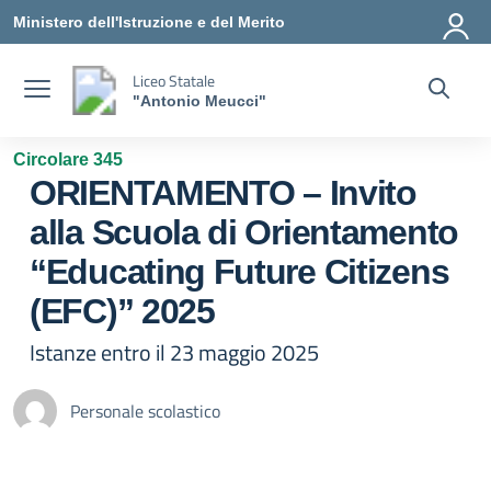
Vai ai contenuti
Vai al menu di navigazione
Vai al footer
Ministero dell'Istruzione e del Merito
Liceo Statale
"Antonio Meucci"
Circolare 345
ORIENTAMENTO – Invito
alla Scuola di Orientamento
“Educating Future Citizens
(EFC)” 2025
Istanze entro il 23 maggio 2025
Personale scolastico