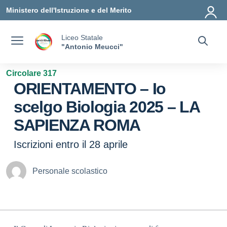
Vai ai contenuti
Vai al menu di navigazione
Vai al footer
Ministero dell'Istruzione e del Merito
Liceo Statale
"Antonio Meucci"
Circolare 317
ORIENTAMENTO – Io
scelgo Biologia 2025 – LA
SAPIENZA ROMA
Iscrizioni entro il 28 aprile
Personale scolastico