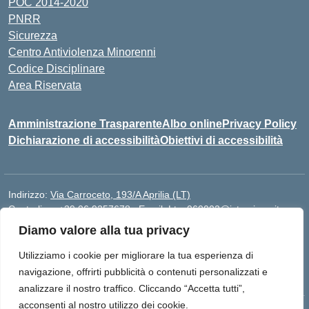
POC 2014-2020
PNRR
Sicurezza
Centro Antiviolenza Minorenni
Codice Disciplinare
Area Riservata
Amministrazione Trasparente
Albo online
Privacy Policy
Dichiarazione di accessibilità
Obiettivi di accessibilità
Indirizzo:
Via Carroceto, 193/A Aprilia (LT)
Centralino:
+39 06 9257678
Email:
Ltps060002@istruzione.it
Posta elettronica certificata (PEC):
Ltps060002@pec.istruzione.it
Diamo valore alla tua privacy
Codice fiscale: 91001930592
Utilizziamo i cookie per migliorare la tua esperienza di
Codice meccanografico:
LTPS060002
navigazione, offrirti pubblicità o contenuti personalizzati e
analizzare il nostro traffico. Cliccando “Accetta tutti”,
acconsenti al nostro utilizzo dei cookie.